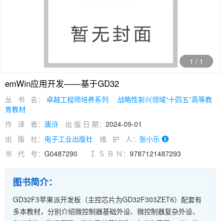
1
/
1
emWin应用开发——基于GD32
丛 书 名：
卓越工程师培养系列
战略性新兴领域“十四五”高等教
育教材
作 译 者：
唐浒
出 版 日 期：
2024-09-01
出 版 社：
电子工业出版社
维 护 人：
张小乐
书 代 号：
G0487290
Ｉ Ｓ Ｂ Ｎ：
9787121487293
图书简介：
GD32F3苹果派开发板（主控芯片为GD32F303ZET6）配套有
多本教材，分别介绍微控制器基础外设、微控制器复杂外设、