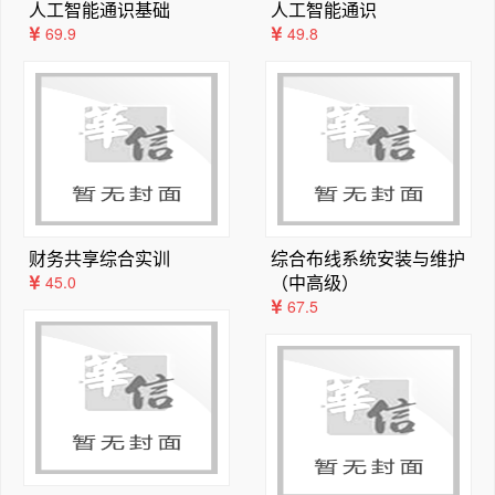
9.1  对话框简介	165

人工智能通识基础
人工智能通识
础。

9.2  创建对话框	165

69.9
49.8
本书章节内容安排如下：

9.3  FRAMEWIN控件简介	168

第1～2章简要介绍emWin开发所用的软件平台及对应的安
9.4  FRAMEWIN控件的库函数	170

装配置步骤，还介绍了硬件平台和配套的资料包。

9.5  实例与代码解析	172

第3章介绍了GD32F3苹果派开发板上搭载的4.3寸触摸屏的
本章任务	181

LCD显示原理，为emWin的开发提供底层的硬件原理与基
本章习题	181

础。

第10章  TEXT和EDIT控件	182

第4～7章介绍了emWin在开发板上的移植和在Windows端
10.1  TEXT控件	182

仿真的详细步骤，并初步介绍了emWin的文本、绘图等基础
10.2  EDIT控件	184

财务共享综合实训
综合布线系统安装与维护
显示函数及窗口管理器的功能和用法。

10.3  实例与代码解析	187

（中高级）
45.0
第8～15章介绍了emWin所提供的常用控件的功能，并通过
67.5
本章任务	193

具体的案例来说明各个控件的用法。

本章习题	193

第16～17章介绍了emWin对图片显示和中文显示提供的支
第11章  PROGBAR控件	194

持。

11.1  PROGBAR控件简介	194

本书特点如下：

11.2  PROGBAR控件的库函数	194

（1）本书内容对有一定微控制器开发基础的读者来说较为
11.3  呼吸灯简介	196

友好，建议先学习前面提到的《GD32F3开发基础教程—基
11.4  实例与代码解析	196

于GD32F303ZET6》，再学习本书。
