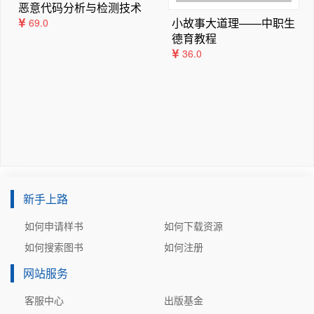
本章任务	204

恶意代码分析与检测技术
（2）本书适合具有ARM基础的嵌入式工程师学习，以及适
本章习题	204

小故事大道理——中职生
69.0
合高等院校电子信息、自动化等专业的学生作为教材使用。

德育教程
第12章  RADIO控件	205

（3）本书注重理论与实践相结合，对高深晦涩的原理涉及
36.0
12.1  RADIO控件简介	205

较少，大多采用通俗易懂的语言深入浅出地进行介绍。按照
12.2  RADIO控件的库函数	206

先学习后实践的方式，将理论运用到实际工程中，以巩固所
12.3  实例与代码解析	207

学知识。

本章任务	213

（4）书中的所有例程按照统一的工程架构设计，每个子模
本章习题	213

块都按照统一标准设计，以方便读者使用书中所学知识进行
第13章  LISTBOX控件	214

进一步开发，或者将其应用到项目中。

13.1  LISTBOX控件简介	214

（5）本书配套有丰富的资料包，包含例程、软件包、PPT
13.2  LISTBOX控件的库函数	215

等。这些资料会持续更新，下载链接可通过微信公众号“卓
13.3  实例与代码解析	217

新手上路
越工程师培养系列”获取。

本章任务	222

如何申请样书
如何下载资源
唐浒和郭文波对本书的编写思路和大纲进行了总体策划，指
本章习题	223

导了全书的编写，对全书进行了统稿，并参与了部分章节的
如何搜索图书
如何注册
第14章  GRAPH控件	224

编写；陈可东、何青协助完成统稿工作，并参与了部分章节
14.1  GRAPH控件简介	224

网站服务
的编写；董磊对全书进行了审核。本书配套的GD32F3苹果
14.2  GRAPH控件的数据对象	225

派开发板和例程由深圳市乐育科技有限公司开发。兆易创新
客服中心
出版基金
14.3  GRAPH控件的库函数	226
