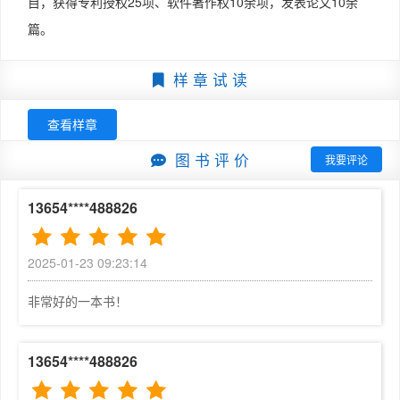
目，获得专利授权25项、软件著作权10余项，发表论文10余
提供一系列设计实例。图形用户界面是嵌入式设备与用户进
4.4  emWin开发配套工具	71

篇。
行交互的重要手段之一，它提供了直观的可视化界面和丰富
4.5  实例与代码解析	73

的交互方式，一方面以图表、图像、动态效果等形式呈现复
本章任务	87

样 章 试 读
杂的数据，使用户更易于获取和分析信息；另一方面通过图
本章习题	87

标、按钮、窗口等控件实现人机交互，用户只需操作界面元
第5章  emWin仿真	88

查看样章
素即可控制应用程序的行为。图形用户界面相较于其他人机
5.1  emWin仿真工程文件架构	88

交互方式的优势在于其用户友好性，降低了用户学习和使用
5.2  实例与代码解析	89

图 书 评 价
我要评论
的门槛，极大地提升了用户体验。在医疗器械、家用电器、
本章任务	99

工控设备等领域中，图形用户界面具有非常广泛的应用。

本章习题	100

13654****488826
emWin是Segger公司开发的一款高性能、可移植、可扩展
第6章  emWin基础显示	101

的GUI开发库，支持市面上常见的各大嵌入式平台和操作系
6.1  文本显示	101

2025-01-23 09:23:14
统，包括使用ARM Cortex-M系列处理器的Renesas、NX
6.2  数值显示	105

P、GigaDevice等。除了强大的适配性，emWin还为开发
6.3  2D绘图	108

非常好的一本书！
者提供了丰富的界面设计元素，包括基本的图形（线条、圆
6.4  颜色	111

形、矩形等）绘制和文本显示接口、丰富的控件（按钮、编
6.5  内存设备	113

辑框、进度条等）、灵活的窗口管理器等。此外，emWin还
6.6  实例与代码解析	115

13654****488826
提供了强大的事件驱动机制，开发者可以通过注册事件回调
本章任务	130

函数来处理用户输入和界面交互，保障用户交互的实时性和
本章习题	130
