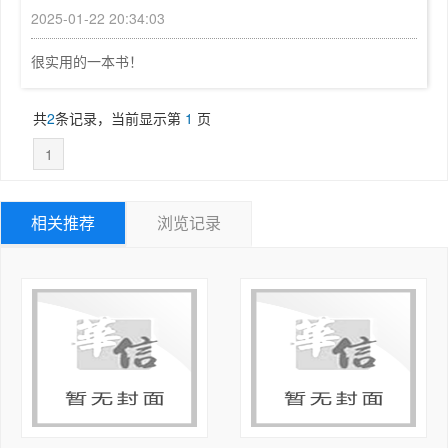
2025-01-22 20:34:03
准确性。

第7章  窗口管理	131

emWin为图形用户界面设计提供了丰富的解决方案，也为开
7.1  窗口管理器简介	131

很实用的一本书！
发者提供了强大的支持，在嵌入式GUI开发领域具有出色的
7.2  窗口的消息、回调和无效化	133

用户反馈。然而市面上关于emWin应用开发的书籍较少，基
7.3  窗口管理器的库函数	135

共
2
条记录，当前显示第
1
页
于国产微控制器的emWin教材更是屈指可数，相关开发者难
7.4  窗口定时器	139

以系统性地获取emWin的知识体系。为此，我们希望通过编
7.5  实例与代码解析	140

1
写本书，使初学者能够快速学习emWin，掌握其基本概念、
本章任务	149

特性和开发技巧。无论是刚刚踏入嵌入式GUI开发领域的初
本章习题	149

相关推荐
浏览记录
学者，还是已有一定经验的开发者，本书都将为其提供一定
第8章  BUTTON控件	150

的实践指导和实用的开发案例。希望读者通过学习emWin，
8.1  emWin控件简介	150

能够掌握更高效的GUI开发技术和方法，为嵌入式设备应用
8.2  BUTTON控件简介	151

带来更出色的用户体验。

8.3  BUTTON控件的库函数	151

本书聚焦emWin应用开发，涉及微控制器外设的介绍较少。
8.4  位图转换器用法简介	153

因此，对于缺乏嵌入式开发经验的读者，建议先学习“卓越
8.5  实例与代码解析	156

工程师培养系列”教材中的《GD32F3开发基础教程—基于GD
本章任务	164

32F303ZET6》。读者可通过该教材来学习GD32F303ZET
本章习题	164

6微控制器基础片上外设的原理与应用，同时还可以掌握开
第9章  FRAMEWIN控件	165

发板及相关软件工具的使用方法，为emWin的学习打下基