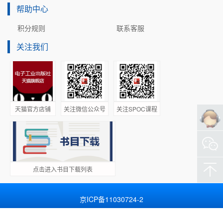
科技集团股份有限公司的金光一、王霄为本书的编写提供了
14.4  实例与代码解析	228

帮助中心
充分的技术支持。本书的出版还得到了电子工业出版社的鼎
本章任务	233

力支持，张小乐编辑为本书的顺利出版做了大量的工作，在
积分规则
联系客服
本章习题	233

此一并致以衷心的感谢！

第15章  ICONVIEW控件	234

关注我们
由于编者水平有限，书中难免有不成熟和错误之处，恳请读
15.1  ICONVIEW控件简介	234

者批评指正。读者反馈问题、获取相关资料或遇开发板技术
15.2  ICONVIEW控件的库函数	235

15.3  实例与代码解析	237

本章任务	243

本章习题	243

天猫官方店铺
关注微信公众号
关注SPOC课程
第16章  图片显示	244

16.1  图片格式简介	244

16.2  BMP图片	244

16.3  JPEG图片	248

16.4  PNG图片	249

点击进入书目下载列表
16.5  实例与代码解析	251

本章任务	261

京ICP备11030724-2
本章习题	261

Copyright © 2019 华信教育资源网
第17章  中文显示	262

51La