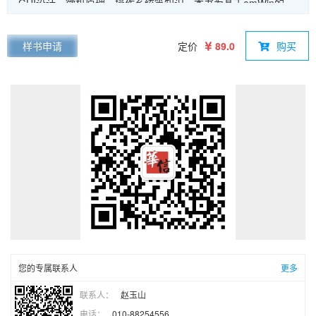
GUI设计、微机原理、操作系统等知识。本书为基于emWin的
GUI设计教程，通过15章分别介绍LCD显示与触摸、emWin移
植、emWin仿真、emWin基础显示、窗口管理，emWin的
样书申请
定价
89.0
购买
BUTTON、FRAMEWIN、TEXT、EDIT、PROGBAR、
RADIO、LISTBOX、GRAPH、ICONVIEW控件，以及emWin的
图片显示和中文显示。全书程序的代码编写均遵循统一规范，并
且各章的工程采用模块化设计，以便于将各模块应用到实际项目
和产品中。本书配有丰富的资料包，涵盖GD32F3苹果派开发板
原理图、例程、软件包、PPT等，资料包将持续更新，下载链接
可通过微信公众号“卓越工程师培养系列”获取。本书既可以作为
高等院校电子信息、自动化等专业微控制器相关课程的教材，也
可以作为微控制器系统设计及相关行业工程技术人员的入门培训
用书。
您的专属联系人
更多
联系人：
赵玉山
电话：
010-88254556