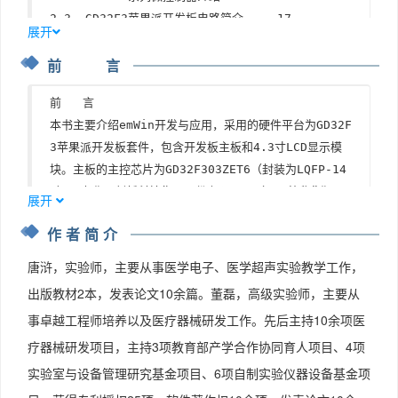
2.3  GD32F3苹果派开发板电路简介	17

展开
2.4  本书配套开发资料	20

前 言
本章任务	23

本章习题	23

前   言  

第3章  LCD显示与触摸	24

本书主要介绍emWin开发与应用，采用的硬件平台为GD32F
3.1  LCD显示原理	24

3苹果派开发板套件，包含开发板主板和4.3寸LCD显示模
3.2  LCD显示模块接口	26

块。主板的主控芯片为GD32F303ZET6（封装为LQFP-14
3.3  LCD控制原理	28

4），由兆易创新科技集团股份有限公司（以下简称“兆易
3.4  触摸屏分类	36

展开
创新”）研发并推出。兆易创新的GD32 MCU是我国高性能
3.5  投射式触摸屏工作原理	37

作者简介
通用微控制器领域的领跑者，主要体现在以下几点：①GD3
3.6  触摸控制芯片简介	38

2 MCU是我国最大的ARM MCU产品家族，已经成为我国32
3.7  实例与代码解析	41

唐浒，实验师，主要从事医学电子、医学超声实验教学工作，
位通用MCU市场的主流产品；②兆易创新在我国第一个推出
本章任务	67

出版教材2本，发表论文10余篇。董磊，高级实验师，主要从
基于ARM Cortex-M3、Cortex-M4、Cortex-M23和Co
本章习题	68

事卓越工程师培养以及医疗器械研发工作。先后主持10余项医
rtex-M33内核的MCU产品系列；③全球首个RISC-V内核
第4章  emWin移植	69

疗器械研发项目，主持3项教育部产学合作协同育人项目、4项
通用32位MCU产品系列出自兆易创新；④在我国32位MCU厂
4.1  emWin的文件架构	69

商排名中，兆易创新连续五年位居第一。

实验室与设备管理研究基金项目、6项自制实验仪器设备基金项
4.2  emWin的主任务函数	70

本书旨在介绍基于emWin的图形用户界面（GUI）开发，并
4.3  emWin初始化	71
