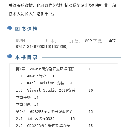
关课程的教材，也可以作为微控制器系统设计及相关行业工程
技术人员的入门培训用书。
图书详情
ISBN：
开 本：
页 数：
292
字 数：
467
9787121487293
16(185*260)
本书目录
第1章  emWin简介及开发环境搭建	1

1.1  emWin简介	1

1.2  Keil μVision5安装	4

1.3  Visual Studio 2019安装	10

本章任务	14

本章习题	14

第2章  GD32F3苹果派开发板简介	15

2.1  为什么选择GD32	15

2.2  GD32F3系列微控制器介绍	15
