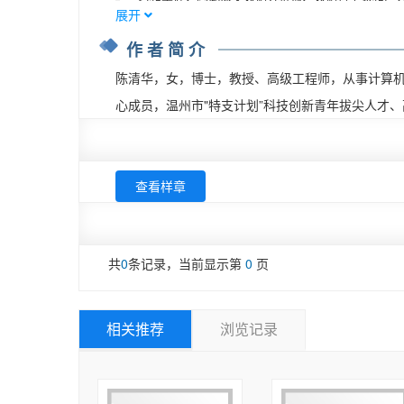
展开
拓展实训：随机加减法出题程序的实现	23

为了满足数字化时代对数据分析人才的需求，众多
项目考核	23

力于培养学生收集、处理、分析和应用数据的能力，
作者简介
项目2  疫苗物流信息监测系统实现	25

然而，当前市场上的数据分析教材普遍存在理论性
陈清华，女，博士，教授、高级工程师，从事计算机
任务1  管理员登录功能的实现	28

材，以满足高等职业院校和应用型本科院校学生提升
心成员，温州市"特支计划”科技创新青年拔尖人才
2.1.1  函数的定义	30

基于多年的教学经验、竞赛指导和数据开发经历，教
2.1.2  函数的调用	31

的特点和培养目标，不断改良项目，以帮助学生掌
任务2  疫苗数据添加功能的实现	31

为使语言更准确、讲解更清楚，本书结合Python 
2.2.1  函数的返回	35

（1）案例精简，图文并茂，可读性强。本书尽量使
查看样章
2.2.2  变量的作用域	37

（2）“岗课赛证”融通，内容实用，注重应用。本书
任务3  疫苗信息统计功能的实现	38

等，根据全国工业和信息化技术技能大赛“工业大数
2.3.1  形参与实参	41

对不同行业领域开发了10个独立项目，如新能源汽
共
0
条记录，当前显示第
0
页
2.3.2  位置参数与关键字参数	42

（3）应用导向，任务驱动，有利于学习。本书以
2.3.3  默认参数	44

者可以边学边练，实现知识与技能的有机融合，满足
2.3.4  可变参数	45

（4）提供源代码、课件、微课视频，方便学生参
相关推荐
浏览记录
任务4  疫苗物流信息异常检测功能的实现	46

应用案例，建立“智慧职教”在线课程。

拓展实训：自定义难度的出题程序实现	49

本书的编写得到了浙江省“十四五”教学改革研究项目立
项目考核	50

在此表示衷心的感谢。

项目3  寻宝游戏实现	51

本书由陈清华担任主编，由黄莹达、朱燕民、谢悦担