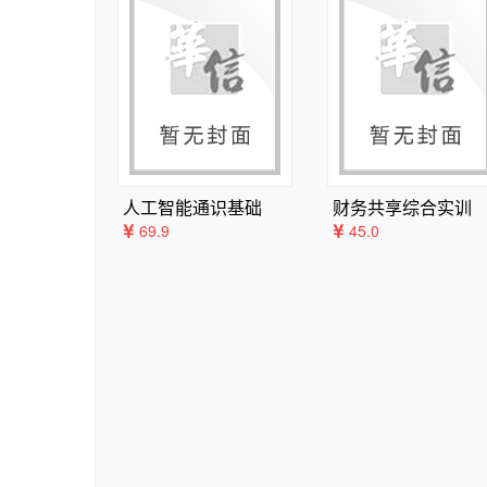
任务1  地图类的实现	54

华、田启明编写，项目6由朱燕民、陈清华编写，项
3.1.1  面向对象	56

等参与修订与审核。此外，要特别感谢温州职业技
3.1.2  类的定义	57

的建议和帮助参考。

3.1.3  类的实例化	58

由于本书是黑白印刷，涉及的颜色无法在书中呈现
任务2  玩家类的实现	59

（www.hxedu.com.cn）注册后免费下载，如有
3.2.1  类的成员	61

ly@qq.com）。

3.2.2  构造函数和析构函数	62

教材建设是一项系统工程，需要在实践中不断完善和
人工智能通识基础
财务共享综合实训
3.2.3  类成员修饰符	63

69.9
45.0
3.2.4  私有函数	63

任务3  战绩类的实现	64

3.3.1  公有属性和私有属性	67

3.3.2  get方法和set方法	68

任务4  超级玩家类的实现	70

3.4.1  父类和子类	73

3.4.2  属性的继承	73

3.4.3  方法的继承	74

拓展实训：飞机大战游戏的实现	75

项目考核	78
