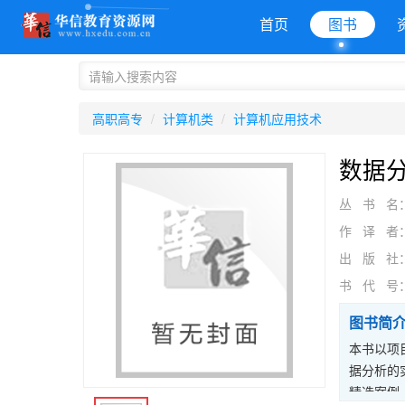
首页
图书
高职高专
计算机类
计算机应用技术
数据分
丛 书 名
作 译 者
出 版 社
书 代 号
图书简
本书以项
据分析的
精选案例