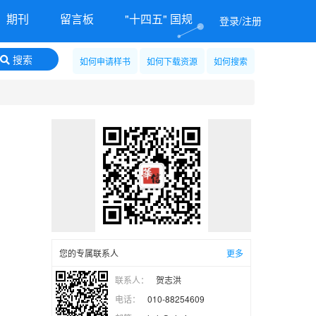
期刊
留言板
"十四五" 国规
登录/注册
搜索
如何申请样书
如何下载资源
如何搜索
您的专属联系人
更多
联系人：
贺志洪
电话：
010-88254609