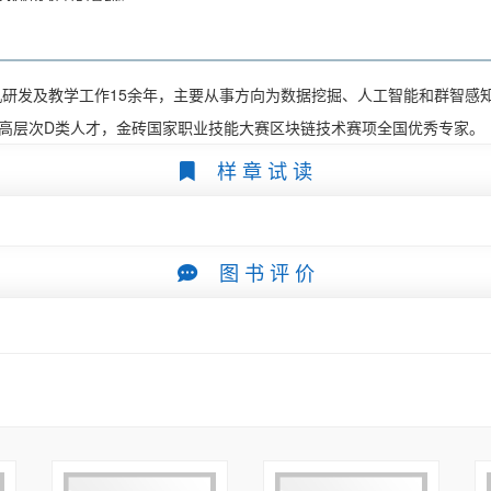
高等职业院校和应用型本科院校纷纷开设数据分析相关课程，涵盖大数据技术、
为学生在未来职场中应对挑战奠定坚实的基础。

强、缺乏实践案例、与实际应用场景脱节等问题。为了弥补这些不足，我们亟须
研发及教学工作15余年，主要从事方向为数据挖掘、人工智能和群智感知
职业技能的需求。

、高层次D类人才，金砖国家职业技能大赛区块链技术赛项全国优秀专家。
材编写团队积极探索“岗课赛证”综合育人模式，于2020年启动本书的编写
握岗位所需的知识和技能，使学生掌握数据分析的流程、常用的数据分析工具和
样 章 试 读
3.11实现了对应项目。本书特色如下。

用简化后的案例，围绕具体任务讲解知识和技能要点，使学生能够快速阅读本书
对接《国家职业技术技能标准 大数据工程技术人员（2021年版）》，结合《大
图 书 评 价
据算法”赛项和全国职业院校技能大赛（高职组）“大数据应用开发”赛项的大
车登记数据统计分析、发电量数据推断统计分析、房屋租赁数据可视化分析等。
应用为出发点，通过任务驱动的方式引入相关知识和技能要点，并且有针对性地
职业教育人才建设的需求。

考和学习。为配合本书的教与学，编者制作了高质量的教学课件、配套实训项目
项支持（项目编号：jg20230057）、浙江省教育科学规划公益计划项目立项支
任副主编，同时，田启明、章逸丰、邵剑集、王永军等参与了编写。其中，项目