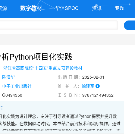
数字教材
资源
华信SPOC
资讯
专题
析Python项目化实践
：
浙江省高职院校“十四五”重点立项建设教材
：
陈清华
出 版 日 期：
2025-02-01
：
电子工业出版社
维 护 人：
徐建军
：
G0494350
Ｉ Ｓ Ｂ Ｎ：
9787121494352
介：
目化实践为设计理念，专注于引导读者通过Python探索并提升数
实战技能。在数据驱动时代，本书结合前沿技术和实际操作，通过
，使读者能够在实践中理解并掌握数据分析的关键技术和方法。本