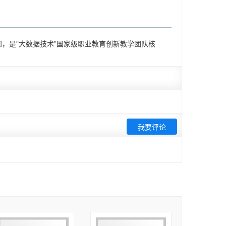
金融大数据、电子商务等多个专业方向。这些课程致
编写一本可读性强、实践性强、灵活性强的项目化教
，是"大数据技术”国家级职业教育创新教学团队核
工作。在编写过程中，教材编写团队根据职业教育学生
方法，培养学生精益求精、追求卓越的工匠精神。

，快速掌握数据分析的思想、工具和基本方法。

数据应用开发（Python）职业技能等级标准》
纲制定内容。根据知识结构和数据分析流程，本书针
我要评论


设计了包含问题引导、评价细则等内容的任务单，读
和题解，供教师和学生使用。在后期，还会不断更新
持（项目编号：No. LQ23F020004），编者
1～3由黄莹达、陈清华编写，项目4～5由陈清