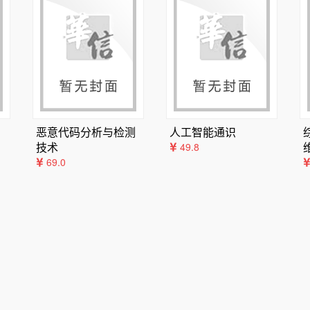
目7由谢悦、陈清华编写，项目8～9由陈清华编写，项目10由陈清华、章逸
术学院、温州科技职业学院、上海交通大学、杭州景业智能科技股份有限公司的
，请读者结合软件界面进行辨识。为了方便教师教学，本书配有电子教学课件及
问题可在网站留言板留言或与电子工业出版社联系（E-mail：hxedu@phei.c
改进，同时由于编者水平有限，书中难免存在疏漏和不足之处，敬请同行专家
恶意代码分析与检测
人工智能通识
技术
49.8
69.0