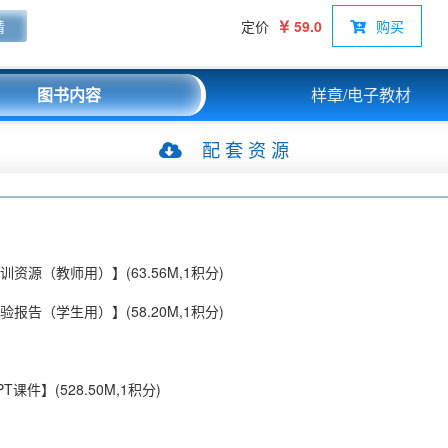
Python基础为前提，从10个精简案例入手，循序渐进地介绍数据
请
定价
59.0
购买
在不同业务领域中的应用。本书强调实用性和操作性，每个项目都
体实施步骤，帮助读者在实际操作中不断试错、学习和提高。
图书内容
样章/电子教材
配 套 资 源
训资源（教师用）】(63.56M,1积分)
验报告（学生用）】(58.20M,1积分)
课件】(528.50M,1积分)