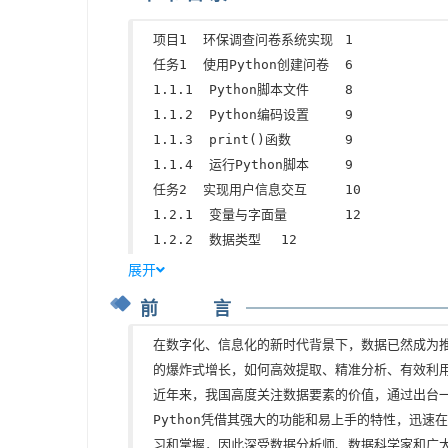
项目1  环保调查问卷系统实现	1

任务1  使用Python创建问卷	6

1.1.1  Python脚本文件	8

1.1.2  Python编码设置	9

1.1.3  print()函数	9

1.1.4  运行Python脚本	9

任务2  实现用户信息交互	10

1.2.1  变量与字面量	12

1.2.2  数据类型	12

1.2.3  注释	13

展开
任务3  校验用户信息	14

前 言
1.3.1  控制结构	16

1.3.2  分支结构	17

在数字化、信息化的新时代背景下，数据已然成为
任务4  采集并评估用户问卷数据	18

的爆炸式增长，如何高效提取、精准分析、有效利用
1.4.1  for循环	20

近年来，我国高度关注数据要素的价值，通过出台一
1.4.2  while循环	21

Python凭借其强大的功能和易上手的特性，迅
1.4.3  第三方包的安装与导入	22

习和掌握，因此深受数据分析师、数据科学家和广大