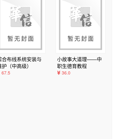
丰编写，全书由陈清华统稿，章逸丰、邵剑集、王永军
相关人员，他们的建议为本书内容的形成提供了很好
相关资源，请有此需要的教师登录华信教育资源网
om.cn），还可与本书编者联系（E-mail：kegul
和广大读者给予批评指正。

综合布线系统安装与
小故事大道理——中
维护（中高级）
职生德育教程
67.5
36.0