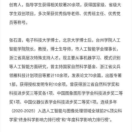
1.5.1   弱AI:无处不在的“专业助手”
13
创育人，指导学生获得相关软著20余项，获得国家级、省级大
1.5.2    强AI:尚未实现的“通用大脑”梦想
14
学生双创项目，多次荣获优秀指导老师、优秀班主任、优秀党
1.5.3    超AI:超越人类的“未来之问 ”
14
员等称号。
1.6   AI的应用领域： 正在改变世界 
16
1.6.1    自然语言处理：让机器读懂人类的语言世界 
16
张石清，电子科技大学博士，北京大学博士后，台州学院人工
1.6.2    计算机视觉：教会机器“看见”并理解图像 
智能学院院长，教授，博士生导师，市人工智能学会理事长，
17
浙江省高层次特殊支持人才。现主要从事机器学习、模式识别
1.6.3    语音识别与合成：构建人机对话的听觉桥梁 
等人工智能方面研究，曾主持国家自然科学基金、浙江省尖兵
17
领雁科技计划项目等累计10余项，发表论文70余篇，出版专著
1.6.4    智能推荐系统：在信息洪流中为你点亮灯塔 
17
1部，获得授权发明专利10余项。曾获得浙江省自然科学奖和
1.6.5    机器人学与智能控制：让智能走入现实世界 
科技进步奖三等奖各1项、中国图象图形学学会科技进步奖二等
18
奖1项、中国仪器仪表学会科技进步奖二等奖1项。连续多年
1.7   本章小结 
19
（2020-2025）入选人工智能与图像处理领域全球前2%顶尖科
1.8   习题与测试 
19
学家“终身科学影响力排行榜”和“年度科学影响力排行榜”。
  第2章
2.1   Python基础知识：编程入门的核心要素与使用方