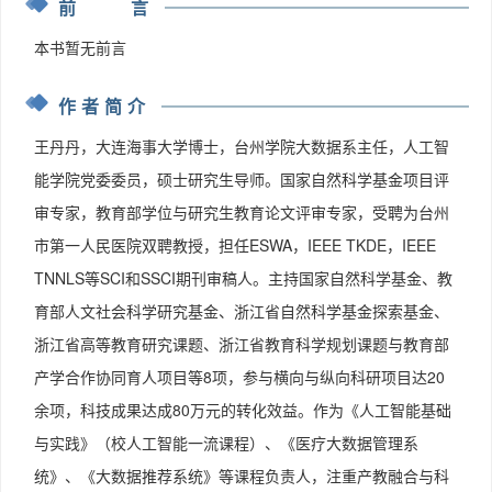
前 言
1.3.3    第一次AI寒冬：期望落空(1974—1980
年)
8
本书暂无前言
1.3.4    知识复兴期：专家系统的辉煌与局限(1980s—
1990s)
8
作者简介
1.3.5    机器学习崛起：从规则到数据(1990s—2012
年)
9
王丹丹，大连海事大学博士，台州学院大数据系主任，人工智
1.3.6    深度智能突破：神经网络的胜利(2012—2022
能学院党委委员，硕士研究生导师。国家自然科学基金项目评
年)
 9
审专家，教育部学位与研究生教育论文评审专家，受聘为台州
1.3.7    生成式AI爆发： ChatGPT开启新时代(2022
市第一人民医院双聘教授，担任ESWA，IEEE TKDE，IEEE
年至今)
9
TNNLS等SCI和SSCI期刊审稿人。主持国家自然科学基金、教
1.4   AI 的技术流派：3种思维方式 
10
1.4.1    符号主义：用逻辑构建智能的“理性之路 
育部人文社会科学研究基金、浙江省自然科学基金探索基金、
”
 11
浙江省高等教育研究课题、浙江省教育科学规划课题与教育部
1.4.2    连接主义：从神经网络到深度学习的“仿生革
产学合作协同育人项目等8项，参与横向与纵向科研项目达20
命 ”
 11
余项，科技成果达成80万元的转化效益。作为《人工智能基础
1.4.3    行为主义：让机器在行动中学会“生存智慧 
与实践》（校人工智能一流课程）、《医疗大数据管理系
”
 11
1.5   AI 的能力分级：从弱AI到超A 
12
统》、《大数据推荐系统》等课程负责人，注重产教融合与科