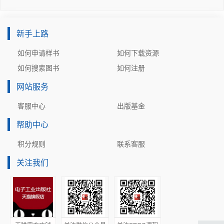
3.4.3    朴素贝叶斯分类器：基于“概率”的分类 
86
3.4.4    支持向量机：找到“最优决策边界 ”
 8
新手上路
3.5   本章小结 
91
3.6   习题与测试 
91
如何申请样书
如何下载资源
  第 4章
如何搜索图书
如何注册
4.1   智能计算的基石：ANN的基本原理 
 96
4.1.1    认识神经元模型： ANN的基本结构与工作原
网站服务
理 
 97
客服中心
出版基金
4.1.2    走进深度学习：从浅层学习迈向深层神经网络 
9
帮助中心
4.1.3    模型如何学习：神经网络训练方法解析 
10
积分规则
联系客服
1
4.1.4    搭建智能系统：主流深度学习框架介绍 
 1
关注我们
05
4.1.5    看见现实世界：深度学习典型应用示例
 1
06
4.2   图像智能的起点： CNN 在视觉任务中的角色 
107