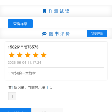
法 
24
2.1.1    Python特点与应用：Python的核心优势及应
样 章 试 读
用场 
24
2.1.2    Python开发环境：认识常用工具与配置方法 
查看样章
27
图 书 评 价
2.1.3    变量与数据类型：认识变量与常见数据类型 
我要评论
 30
2.1.4    运算符与表达式：构建计算和条件判断的基础
15826****276573
零件 
31
2.2   程序控制结构：让代码学会判断和重复执行 
34
2026-06-04 11:17:24
2.2.1    选择结构：让程序根据条件完成不同任务 
 3
6
非常好的一本教材
2.2.2    循环结构：让程序自动重复完成相同任务 
38
2.3   复合数据类型：Python  多类型数据的存储与操
共
1
条记录，当前显示第
1
页
作 
41
1
2.3.1    列表：有序数据的存储与增删改查操作 
42
2.3.2    元组：不可变序列的创建与访问
44
2.3.3    字典：键值对的创建与访问规则 
4