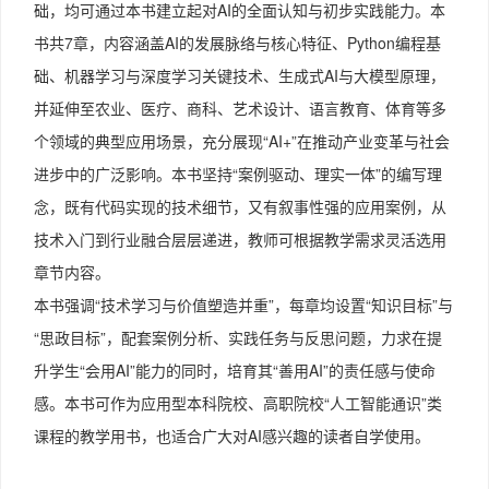
础，均可通过本书建立起对AI的全面认知与初步实践能力。本
书共7章，内容涵盖AI的发展脉络与核心特征、Python编程基
础、机器学习与深度学习关键技术、生成式AI与大模型原理，
并延伸至农业、医疗、商科、艺术设计、语言教育、体育等多
个领域的典型应用场景，充分展现“AI+”在推动产业变革与社会
进步中的广泛影响。本书坚持“案例驱动、理实一体”的编写理
念，既有代码实现的技术细节，又有叙事性强的应用案例，从
技术入门到行业融合层层递进，教师可根据教学需求灵活选用
章节内容。
本书强调“技术学习与价值塑造并重”，每章均设置“知识目标”与
“思政目标”，配套案例分析、实践任务与反思问题，力求在提
升学生“会用AI”能力的同时，培育其“善用AI”的责任感与使命
感。本书可作为应用型本科院校、高职院校“人工智能通识”类
课程的教学用书，也适合广大对AI感兴趣的读者自学使用。