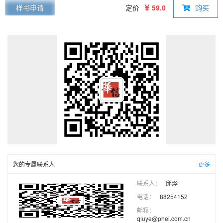
与科技伦理意识。全书结构清晰、层次分明，既注重基础知识的
样书申请
定价
59.0
购买
普及性，又突出实践导向与价值引领，无论有无编程基础，均可
通过本书建立起对AI的全面认知与初步实践能力。本书共7章，
内容涵盖AI的发展脉络与核心特征、Python编程基础、机器学习
与深度学习关键技术、生成式AI与大模型原理，并延伸至农业、
医疗、商科、艺术设计、语言教育、体育等多个领域的典型应用
场景，充分展现“AI+”在推动产业变革与社会进步中的广泛影响。
本书坚持“案例驱动、理实一体”的编写理念，既有代码实现的技
术细节，又有叙事性强的应用案例，从技术入门到行业融合层层
递进，教师可根据教学需求灵活选用章节内容。本书强调“技术
学习与价值塑造并重”，每章均设置“知识目标”与“思政目标”，配
套案例分析、实践任务与反思问题，力求在提升学生“会用AI”能
力的同时，培育其“善用AI”的责任感与使命感。本书可作为应用
型本科院校、高职院校“人工智能通识”类课程的教学用书，也适
您的专属联系人
更多
合广大对AI感兴趣的读者自学使用。
联系人：
邱烨
电话：
88254152
邮箱：
qiuye@phei.com.cn