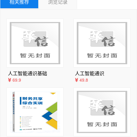
相关推荐
浏览记录
2.3.4    集合：无序不重复数据的使用场景 
46
2.4   Python函数：组织和复用代码的核心方式 
47
2.4.1    函数的定义与调用：内置函数与自定义函数 
48
2.4.2    参数传递机制：通过参数让函数变得更灵活 
49
2.4.3    变量作用域：理解变量的“活动范围”至关重
要 
51
2.5  Python文件：文件的基本操作与数据存取 
53
2.5.1    文件打开与关闭：文件操作的基础步骤 
54
人工智能通识基础
人工智能通识
69.9
49.8
2.5.2    文件读取与写入：文件数据的存取方法 
5
2.6   本章小结 
58
2.7   习题与测试 
59
  第 3章
3.1   机器学习：让程序从数据中学会“找规律”
 6
3
3.1.1    机器学习的基本流程：从数据到智能的9个关键
步骤 
64