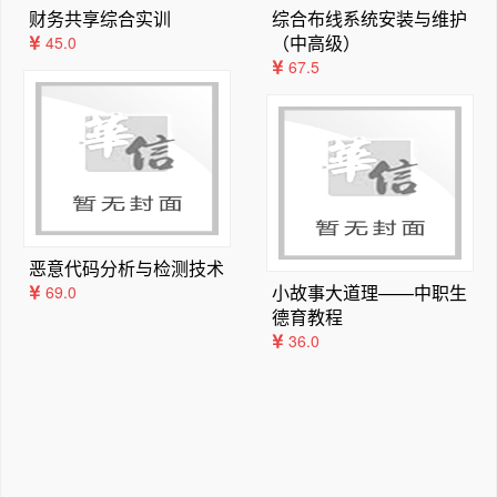
3.1.2    机器如何“学习”?六类范式的核心思想
6
财务共享综合实训
综合布线系统安装与维护
（中高级）
45.0
3.1.3    数据集与数据降维设置：让模型“轻装上阵”,
67.5
学会抓重点
 68
3.2   聚类方法：让数据“物以类聚”
70
3.2.1    聚类：没有标准答案的“自动分班”
70
3.2.2    聚类方法的分类：5种常见的“分组策略 ”
 7
0
3.3  回归任务：预测连续值的问题 
75
3.3.1    回归概述：从“单一影响”到“多元驱动”
 7
6
恶意代码分析与检测技术
小故事大道理——中职生
69.0
3.3.2    线性回归：最基础的“数值预测工具 ”
 7
德育教程
3.3.3    模型训练：让AI学会“自己预测”
80
36.0
3.3.4 从“线性”到“曲线”:回归模型的非线性拓展与泛化
优化 
 82
3.4   分类：预测“属于哪一类”
84
3.4.1    分类及分类器：让AI学会“做选择题”
84
3.4.2    逻辑回归分类器：解决“二分类问题 ”
 8
5