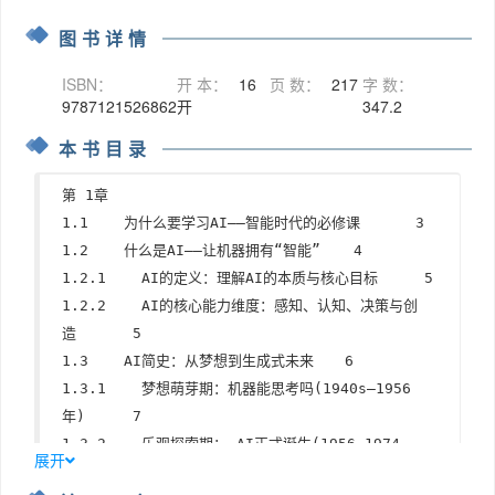
图书详情
ISBN：
开 本：
16
页 数：
217
字 数：
9787121526862
开
347.2
本书目录
第 1章
1.1    为什么要学习AI——智能时代的必修课 
3
1.2    什么是AI——让机器拥有“智能”
 4
1.2.1    AI的定义：理解AI的本质与核心目标 
 5
1.2.2    AI的核心能力维度：感知、认知、决策与创
造 
5
1.3    AI简史：从梦想到生成式未来 
6
1.3.1    梦想萌芽期：机器能思考吗(1940s—1956
年)
7
1.3.2    乐观探索期： AI正式诞生(1956—1974
展开
年)
7