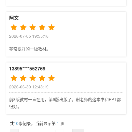
第9 版删除了第8 版中的“部分习题的解答”，改为以电子
············28
版形式提供。
1.7.4 TCP/IP 的体系结构·····················
在本次修订工作中，谢钧教授和邢长友教授参加了所有章节
··········································
阿文
内容的修订讨论。谢钧教授参加了第1 章初稿的修改。第
················32
1 章至第8 章的复习题和习题由谢钧教授整理，第4 章4.
复习题·····································
2026-07-05 19:55:16
5.6 节中“协议转换技术”的初稿由谢钧教授撰写，第9 章
··········································
由邢长友教授撰写。其他工作由谢希仁教授负责完成。吴自
··························34
非常很好的一版教材。
珠副教授也参与了本教材的编写工作。
习题·······································
编者非常感谢使用本教材的教师和同学，他们通过电子邮件
··········································
向编者或出版社编辑提出了很多宝贵意见。在本次修订工作
13895****552769
···························35
中，要特别感谢清华大学李星教授。李星教授提供了他们团
第2 章 物理层·······························
队多年来对IPv6 的研究成果，对第9 版应当增加的内容
··········································
2026-06-30 12:43:19
提出了非常具体的建议。李星教授和包丛笑教授还参加了对
··························37
这部分修订内容的初稿的讨论。林波博士对“网络安全”部
2.1 物理层的基本概念·························
前8版教材一直在用，第9版出版了。谢老师的这本书和PPT都
分提供了重要信息。烟台理工学院韩明峰教授多次发来邮件
··········································
很好。
与编者进行交流。对此，编者均表示诚挚的谢意。受篇幅所
················37
限，未能采纳一些读者希望增加某些内容的建议。计算机网
2.2 现代通信的基础知识·······················
共
10
条记录，当前显示第
1
页
络涉及的面很广，虽然已经过反复挑选，但还有不少新的发
··········································