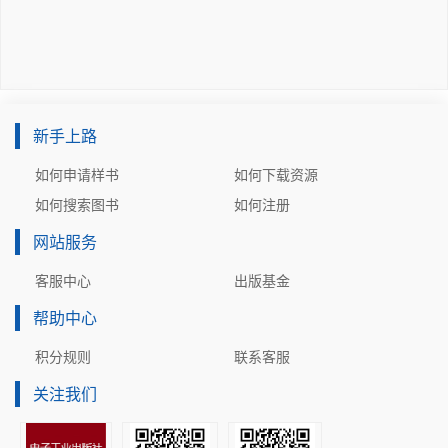
···········53
复习题·····································
··········································
··························54
习题·······································
新手上路
··········································
···························54
如何申请样书
如何下载资源
第3 章 数据链路层····························
如何搜索图书
如何注册
··········································
·······················55
网站服务
3.1 数据链路层的几个共同问题···················
客服中心
出版基金
··········································
··········56
帮助中心
3.1.1 数据链路和帧··························
积分规则
联系客服
··········································
·················56
关注我们
3.1.2 三个基本问题··························
··········································