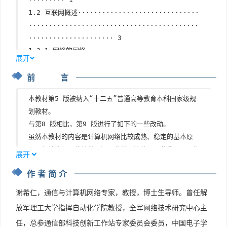
1.2 互联网概述······························
··········································
····················· 3
1.2.1 网络的网络····························
展开
··········································
前 言
·················· 3
1.2.2 互联网基础结构发展的三个阶段·············
本教材第5 版被纳入“十二五”普通高等教育本科国家级规
··········································
划教材。
·········· 5
与第8 版相比，第9 版进行了如下的一些改动。
1.2.3 互联网的标准化工作·····················
虽然本教材的内容是计算机网络比较成熟、稳定的基本原
··········································
理，但计算机网络的发展还是非常迅速的，因此我们尽可能
··············· 7
展开
把一些比较新且相对成熟的内容写入教材。所有引用的RF
1.3 互联网的组成····························
作者简介
C 文档都尽可能更新到最新的版本。
··········································
由于IPv6 在我国已迅速普及，因此在第4 章“网络层”中
···················· 8
谢希仁，通信与计算机网络专家，教授，博士生导师。曾任解
增加了较多的IPv6 内容，特别是对于IPv6 地址以及IPv
1.3.1 互联网的边缘部分·······················
放军理工大学指挥自动化学院教授，全军网络技术研究中心主
6 网络与IPv4 网络的通信问题，都进行了更加深入的讨
··········································
任，总参通信部科技创新工作站专家委员会委员，中国电子学
论。第8 版曾把DHCP 放在应用层讨论，但把DHCP 移到