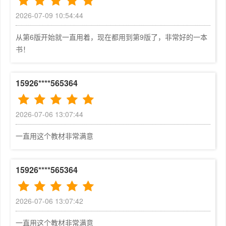
················19
成了标准译名[W-TERM]，因此本教材从这一版开始，也改
2026-07-09 10:54:44
1.6.1 计算机网络的性能指标····················
为使用“传输层”这一译名。
··········································
从第6版开始就一直用着，现在都用到第9版了，非常好的一本
第5 章改写了TCP 的滑动窗口机制，更新了TCP 的拥塞控
············19
书！
制，增加了CUBIC, QUIC 以及其他一些新的传输层协
1.6.2 计算机网络的非性能特征··················
议。
··········································
在第6 章“应用层”中，删除了已较少使用的应用层协议FT
············24
15926****565364
P（包括TFTP）和TELNET。
1.7 计算机网络体系结构·······················
第8 版曾把“互联网上的音频/视频服务”作为单独一章来介
··········································
2026-07-06 13:07:44
绍，但这些内容都属于应用层的范畴，因此现在把这些内容
···············24
都并入第6 章，成为其中单独的一节。
1.7.1 计算机网络体系结构的形成·················
一直用这个教材非常满意
在第7 章“网络安全”中，增加了DH 密钥交换，改写了传
··········································
输层安全协议TLS 1.3 的内容。
··········25
本教材的参考学时数为70 学时左右。在课程学时数较少的
1.7.2 协议与划分层次·························
15926****565364
情况下可以只学习前6 章，这样仍可获得有关互联网的最
··········································
基本的知识。
···············26
2026-07-06 13:07:42
本教材后面共有两个附录，附录A 是“参考文献与网址”，
1.7.3 具有五层协议的体系结构··················
附录B 是“常用英文缩写词”。
··········································
一直用这个教材非常满意