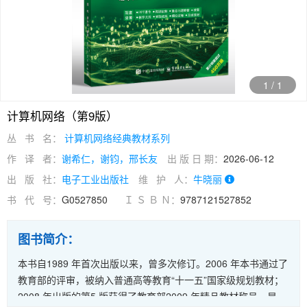
1
/
1
计算机网络（第9版）
丛 书 名：
计算机网络经典教材系列
作 译 者：
谢希仁，谢钧，邢长友
出 版 日 期：
2026-06-12
出 版 社：
电子工业出版社
维 护 人：
牛晓丽
书 代 号：
G0527850
Ｉ Ｓ Ｂ Ｎ：
9787121527852
图书简介：
本书自1989 年首次出版以来，曾多次修订。2006 年本书通过了
教育部的评审，被纳入普通高等教育“十一五”国家级规划教材；
2008 年出版的第5 版获得了教育部2009 年精品教材称号，是