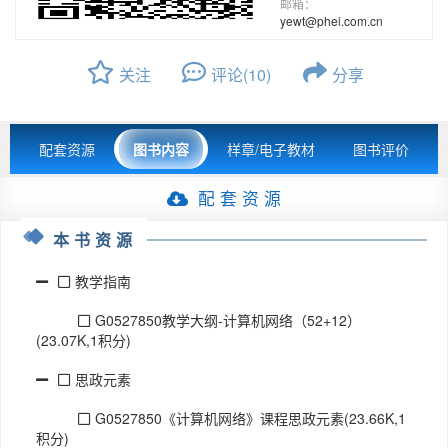
邮箱：
yewt@phei.com.cn
关注
评论(10)
分享
配套资源
图书内容
样章/电子教材
图书评价
配 套 资 源
本书资源
教学指南
G0527850教学大纲-计算机网络（52+12）
(23.07K,1积分)
思政元素
G0527850《计算机网络》课程思政元素(23.66K,1
积分)