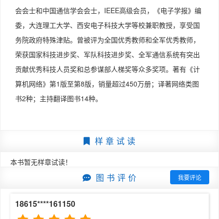
················ 9
会会士和中国通信学会会士，IEEE高级会员，《电子学报》编
网络层讨论可以帮助读者更好地掌握有关IP 地址的配置问
1.3.2 互联网的核心部分·······················
题，因此现在把有关DHCP 的内容放入第4 章“网络层”。
委，大连理工大学、西安电子科技大学等校兼职教授，享受国
··········································
第8 版第4 章曾简单介绍了软件定义网络SDN 的内容。近
··············· 11
务院政府特殊津贴。曾被评为全国优秀教师和全军优秀教师，
年来，SDN 有了不少新的发展，因此第9 版把SDN 以及网
1.4 计算机网络在我国的发展····················
荣获国家科技进步奖、军队科技进步奖、全军通信系统有突出
络功能虚拟化、数据中心网络等内容集中到第9 章“新型网
··········································
贡献优秀科技人员奖和总参谋部人梯奖等众多奖项。著有《计
络技术”
············16
算机网络》第1版至第8版，销量超过450万册；译著网络类图
中，以便进行更加深入的介绍。
1.5 计算机网络的类别·························
第9版把第8 版的8.4 节“改进‘尽最大努力交付’的服务”
书2种；主持翻译图书14种。
··········································
移到第4 章中介绍。在这部分内容里，增加了IP 首部中服
················17
务类型字段新定义的两个区分服务码点ECT 和CE，但这些
1.5.1 计算机网络的定义·······················
内容要在第5 章的5.9.3 节中才能详细介绍。
··········································
样 章 试 读
在第4 章最后一节“多协议标签交换MPLS”中，增加了标签
···············17
转发表的构成过程。
1.5.2 几种不同类别的计算机网络·················
本书暂无样章试读！
在名词方面，我们尽可能使用术语在线[W-TERM]给出的标
··········································
图 书 评 价
我要评论
准名词（除非是明显的错误译名）。第9 版把使用了多年
··········18
的标准名词“运输层”改为“传输层”。虽然所有RFC 的原文
1.6 计算机网络的性能·························
18615****161150
都一直使用的是Transport Layer，而Transport 的
··········································
常用译名是运输而不是传输，但考虑到现在“传输层”已变