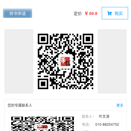
“十二五”普通高等教育本科国家级规划教材。现在的第9 版又在
第8 版的基础上进行了一些修订。全书分为9 章，比较全面系统
样书申请
定价
69.8
购买
地介绍了计算机网络的发展和体系结构、物理层、数据链路层
（包括有线局域网）、网络层、传输层、应用层、网络安全、无
线网络和移动网络、新型网络技术等内容。各章均附有复习题和
习题。全书课件及其他配套资源放在电子工业出版社华信教育资
源网上，供读者下载参考。本书的特点是概念准确、论述严谨、
内容新颖、图文并茂，突出基本原理和基本概念的阐述，同时力
图反映计算机网络的一些最新发展。本书可供电气信息类和计算
机类专业的大学本科生和研究生使用，对从事计算机网络工作的
工程技术人员也有参考价值。
您的专属联系人
更多
联系人：
叶文涛
电话：
010-88254752