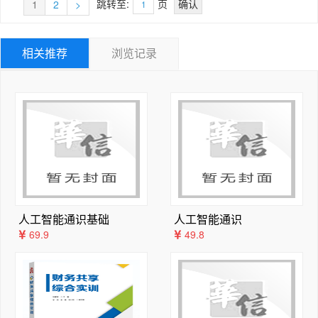
展未能添加到教材中。限于编者水平，教材中难免还存在许
跳转至:
页
1
2
>
···············38
多不尽人意之处，殷切希望广大读者批评指正。
2.2.1 通信中的常用术语·······················
谢希仁
··········································
相关推荐
浏览记录
2026 年1 月于南京
···············38
2.2.2 有关信道的几个基本概念··················
谢钧教授的电子邮件地址：xiejun73@189.cn
··········································
邢长友教授的电子邮件地址：changyouxing@126.com
············38
欢迎指出书中内容的不足和错误，但编者无法满足具体解题
2.2.3 信道的极限容量·························
步骤和科研项目咨询的需求，请予谅解。
··········································
···············40
2.3 物理层使用的传输媒体······················
··········································
人工智能通识基础
人工智能通识
·············42
69.9
49.8
2.3.1 导引型传输媒体·························
··········································
···············42
2.3.2 非导引型传输媒体·······················
··········································