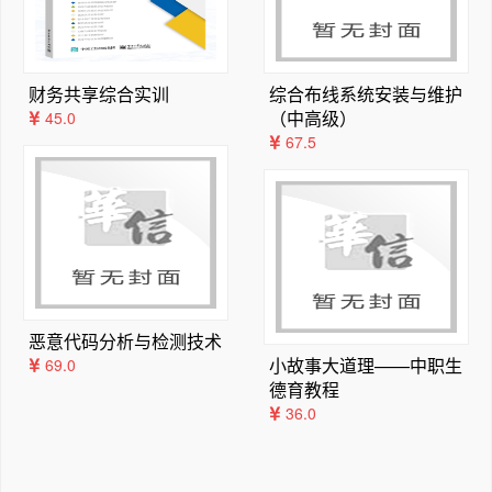
···············46
2.4 信道复用技术····························
··········································
财务共享综合实训
综合布线系统安装与维护
···················47
（中高级）
45.0
2.5 数字传输系统····························
67.5
··········································
···················49
2.6 宽带接入技术····························
··········································
···················50
2.6.1 光纤接入······························
··········································
恶意代码分析与检测技术
··················50
小故事大道理——中职生
69.0
2.6.2 非对称数字用户线ADSL ··················
德育教程
··········································
36.0
············52
2.6.3 光纤同轴混合网（HFC 网）················
··········································