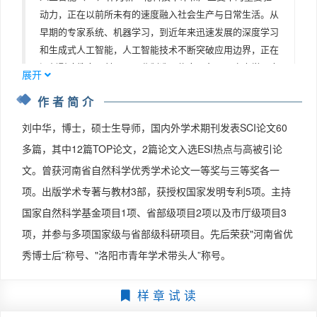
练习题

动力，正在以前所未有的速度融入社会生产与日常生活。从
第 2 章　Python 编程基础

早期的专家系统、机器学习，到近年来迅速发展的深度学习
2.1　Python 简介

和生成式人工智能，人工智能技术不断突破应用边界，正在
2.1.1　Python 在人工智能领域的核心优势

深刻影响教育、科研、工业制造、信息服务以及个人学习方
2.1.2　丰富的生态库

展开
式。如何正确认识人工智能的发展脉络，系统掌握其核心原
2.2　搭建 Python 开发环境

作者简介
理与关键技术，并理性、高效地使用各类人工智能工具，已
2.2.1　本地安装 Python 及其工具

成为高等教育和人才培养中的重要课题。

2.2.2　Anaconda 的安装与使用

刘中华，博士，硕士生导师，国内外学术期刊发表SCI论文60
在高校教学实践中，我们发现，许多学习者在接触人工智能
2.2.3　Jupyter Notebook 简介

多篇，其中12篇TOP论文，2篇论文入选ESI热点与高被引论
时，往往面临两个突出问题：一方面，理论内容抽象、算法
2.2.4　第一个 Python 程序

文。曾获河南省自然科学优秀学术论文一等奖与三等奖各一
推导复杂，容易造成理解门槛较高；另一方面，市面上大
2.3　Python 语法入门

项。出版学术专著与教材3部，获授权国家发明专利5项。主持
量 AI 工具更新迅速，但缺乏系统指导，容易停留在“会用
2.3.1　基本数据类型

工具而不懂原理”的层面。基于此，本教材在内容设计上力
国家自然科学基金项目1项、省部级项目2项以及市厅级项目3
2.3.2　核心数据结构

求在基础性、系统性与实用性之间取得平衡，既帮助读者建
2.3.3　运算符

项，并参与多项国家级与省部级科研项目。先后荣获"河南省优
立完整、正确的人工智能知识框架，又引导其将人工智能技
2.3.4　输入与输出

秀博士后”称号、"洛阳市青年学术带头人”称号。
术合理应用于实际学习与工作场景。

2.4　程序控制结构

本教材以“理解人工智能—掌握核心技术—善用智能工具”为
2.4.1　顺序结构

样 章 试 读
主线，系统介绍人工智能的基本概念、发展历程和关键技
2.4.2　分支结构

术，重点讲解机器学习、深度学习、自然语言处理、计算机