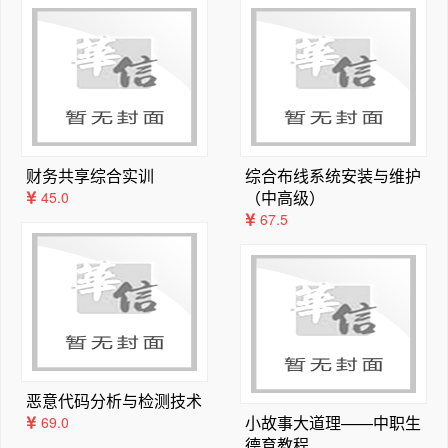
第 3 章　知识表示

1 章由刘中华编写；第 2 章由谭小球编写；第 4 章由赵
3.1　知识和知识表示的概念

强编写；第 5 章由顾沈明编写；第 6 章由樊超编写；
3.1.1　知识的定义与分类

第 10 章由蒋林甫编写；第 12 章由吴远红编写。此外，
3.1.2　知识表示的含义与重要性

刘中华参与了其余章节的部分编写工作，并负责统稿与审校
3.1.3　知识表示的基本原则和要求

3.2　表示知识的方法

3.2.1　陈述性表示与过程性表示

财务共享综合实训
综合布线系统安装与维护
3.2.2　确定性表示与不确定性表示

（中高级）
45.0
3.2.3　知识表示方法的评价标准

67.5
3.3　产生式表示法

3.3.1　产生式系统的基本结构

3.3.2　产生式规则的表示形式

3.3.3　产生式系统的推理过程

3.3.4　产生式表示法的特点与应用

3.4　框架表示法

3.4.1　框架理论的基本思想

恶意代码分析与检测技术
3.4.2　框架的结构与组织方式

小故事大道理——中职生
69.0
3.4.3　框架系统例子—动物识别框架系统

德育教程