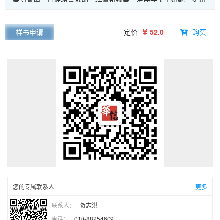
学习基础、自然语言处理、计算机视觉、生成式人工智能、多智
能体系统，以及人工智能在学习、科研与日常工作中的应用实
践。教材以“原理—方法—工具—应用”为主线，注重理论与实践
样书申请
定价
52.0
购买
相结合，通过大量示例和实战案例，系统讲解主流 AI 模型、算
法思想与工具使用方法，重点引导读者掌握提示词工程、人机协
作思维以及 AI 赋能学习与创新的能力。本教材内容结构清晰、
层次递进，既体现人工智能技术的前沿发展，又兼顾教学可读性
与实用性，适合作为高等院校人工智能相关课程的教材，也可供
广大对人工智能感兴趣的读者自学参考。
您的专属联系人
更多
联系人：
贺志洪
电话：
010-88254609