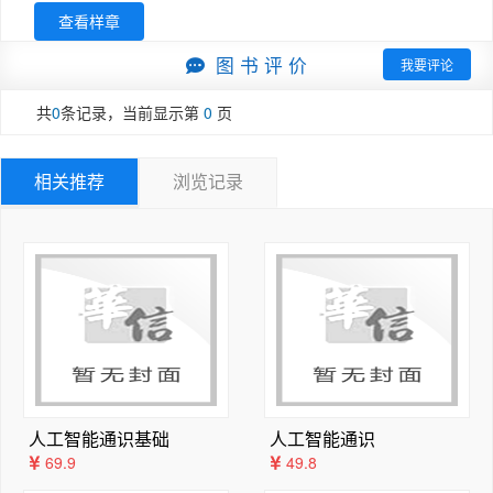
2.4.3　循环结构

查看样章
视觉、生成式人工智能与智能体系统等核心内容。同时，结
2.4.4　简单数据处理示例

合 Python 编程与主流 AI 开发工具，配套大量示例、
2.5　代码的模块化

图 书 评 价
我要评论
实践任务和场景化案例，帮助读者在“做中学”，逐步提升
2.5.1　定义和调用函数

利用人工智能解决实际问题的能力。

共
0
条记录，当前显示第
0
页
2.5.2　函数的参数与返回值

在应用层面，本教材特别关注人工智能在学习、科研与日常
2.5.3　标准库和第三方库

工作中的实际使用方式，围绕提示词工程、人机协作思维以
2.6　正则表达式

相关推荐
浏览记录
及 AI 赋能写作、编程、数据分析、演示文稿制作等典型
2.6.1　正则表达式的核心模块及函数

场景，系统展示人工智能工具的合理使用方法，并强调对 
2.6.2　常用正则表达式模式

AI 结果进行判断、核验和再创造的重要性，避免对技术的
2.6.3　正则表达式举例

盲目依赖。

2.7　面向 AI 的 Python 核心库

本教材内容安排由浅入深，结构清晰，既可作为高等院校人
2.7.1　数值计算基石：NumPy

工智能通识课程或相关专业课程的教材，也适合作为广大教
2.7.2　数据分析利器：Pandas

师、学生及技术爱好者提升人工智能素养与实践能力的参考
2.7.3　可视化

读物。希望通过本教材的学习，读者不仅能够掌握人工智能
2.8　实践项目

的基本知识与技能，更能形成理性、批判和负责任地使用人
2.8.1　探索鸢尾花数据集（Iris Dataset）

人工智能通识基础
人工智能通识
工智能技术的能力。

2.8.2　实施步骤

69.9
49.8
本教材的编写工作由浙江海洋大学信息工程学院人工智能教
练习题

学团队合作完成，具体分工如下：第 1、3、7、8、9、1