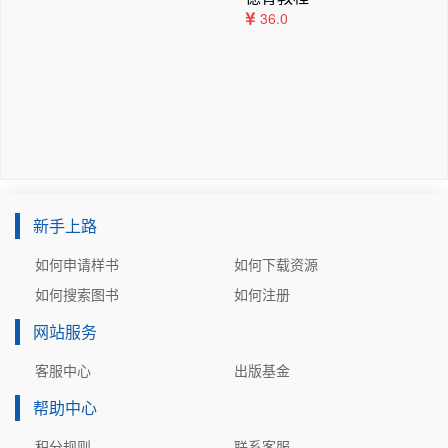
3.4.4　框架表示法的优缺点

36.0
3.5　知识图谱

3.5.1　知识图谱的基本概念与发展历程

3.5.2　知识图谱的表示与存储方式

3.5.3　知识图谱的构建方法与技术

3.5.4　知识图谱系统的例子—“世界名人”迷你知识图谱

练习题

第 4 章　机器学习

4.1　机器学习的基本概念

新手上路
4.1.1　什么是机器学习

4.1.2　机器学习的核心目标

如何申请样书
如何下载资源
4.1.3　机器学习的基本流程

如何搜索图书
如何注册
4.1.4　机器学习与日常生活的关联

网站服务
4.2　机器学习的分类

4.2.1　监督学习

客服中心
出版基金
4.2.2　无监督学习

帮助中心
4.2.3　半监督学习

4.2.4　强化学习

积分规则
联系客服