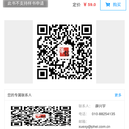
的应用，常用工具的应用，插件的应用，图层、群组与组件的应
此书不支持样书申请
定价
59.0
购买
用，材质与贴图的应用，场景与动画的应用，文件的导入与导出
操作，别墅建筑效果图的制作，室内各功能间模型的创建，园林
景观模型的创建，V-Ray模型的渲染。本书配套资源包含全书实
例的源文件、素材文件、视频教学文件，以及所需软件和插件。
本书适合广大室内设计、建筑设计、城市规划设计、景观设计的
工作人员和相关专业的大中专院校学生学习，也可供房地产开发
策划人员、效果图与动画公司的从业人员、SketchUp爱好者参
考。
您的专属联系人
更多
联系人：
薛兴宇
电话：
010-88254135
邮箱：
xuexy@phei.com.cn