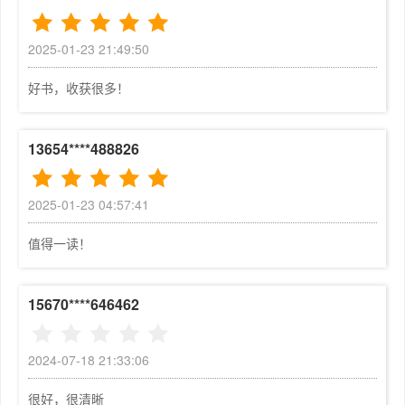
■图书内容

5.2  插件的安装	142

    本书以SketchUp 2016版本为基础，从实际应用角
5.3  SUAPP建筑插件集的安装与使用	144

2025-01-23 21:49:50
度出发，通过大量的实战训练来系统地介绍SketchUp软件
5.4  联合推拉插件（JointPushPull）	147

在各方面的应用，本书共13章。

好书，收获很多！
5.5  三维倒角插件（RoundCorner）	149

    第1~2章，讲解SketchUp 2016软件基础、视图的
5.6  细分/光滑插件（Subdivide and Subsmoot
显示与控制方法。包括SketchUp软件简介，SketchUp 2
h）	150

13654****488826
016软件的安装和工作界面的认识，工具栏的设置及绘图环
5.7  曲面绘图插件（Tools On Surface）	15
境的优化，视图的控制，对象的选择及对象的显示等。

1

    第3~4章，讲解SketchUp绘图工具的使用及编辑方
第6章  图层、群组与组件的应用	155

2025-01-23 04:57:41
法，包括直线、矩形、圆、圆弧、多边形、手绘线等，然后
6.1  图层的运用	156

再讲解坐标轴、隐藏及模型交错等功能的使用，最后讲解编
值得一读！
6.2  群组	160

辑工具、辅助工具、文字和尺寸标注工具、剖面工具的使用
6.3  组件	168

方法和技巧。

第7章  材质与贴图的应用	185

15670****646462
    第5~10章，讲解SketchUp第三方插件的获取、安装
7.1  默认材质	186

及使用方法，图层、群组及组件的功能与管理，材质与贴图
7.2  材料面板	186

的功能、使用方法以及在实际操作中的一些贴图技巧，场景
2024-07-18 21:33:06
7.3  填充材质	189

的设置和动画的制作等，以及SketchUp导入与导出二维图
7.4  贴图的运用	191

很好，很清晰
像、AutoCAD图形及3DS三维模型的方法与技巧，导入图
7.5  贴图坐标的调整	193
