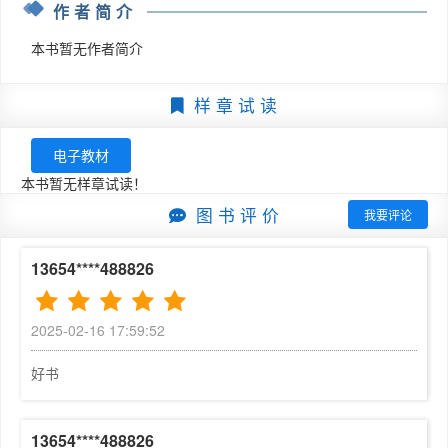
作者简介
作的优秀工具。

3.8  隐藏	81

■再版升级

3.9  模型交错	82

本书暂无作者简介
    自《SketchUp 2014草图大师从入门到精通》于20
第4章  常用工具的应用	89

15年10月出版以来，备受广大读者好评，已被许多大中专
4.1  擦除工具	90

样 章 试 读
职业院校作为相关专业教材使用，且多次重印。针对Sketc
4.2  移动工具	90

hUp软件的不断更新，以及各位读者和在校师生的一致肯定
4.3  旋转工具	93

电子教材
和要求，本书在第1版的基础上进行升级改进。

4.4  缩放工具	101

本书暂无样章试读！
    这次再版升级有以下特点：

4.5  推拉工具	104

图 书 评 价
（1）SketchUp 软件将从2014版升级为2016版。

我要评论
4.6  路径跟随工具	107

（2）针对SketchUp软件2016版的新增功能进行了大致讲
4.7  偏移工具	112

解。

13654****488826
4.8  卷尺工具	114

（3）修订了两章的经典案例，以供读者了解SketchUp软
4.9  量角器工具	119

件的最新案例制作方法。

4.10  尺寸标注工具	123

2025-02-16 17:59:52
（4）针对SketchUp软件中VR插件的渲染操作进行深入的
4.11  文字工具	128

讲解。

4.12  三维文字	131

好书
（5）修正第1版图书中的不足与错误。

4.13  剖切面工具	133

（6）提供SketchUp软件及相关插件的网盘下载，以方便
第5章  插件的应用	141

13654****488826
读者使用和学习。

5.1  插件的获取	142
