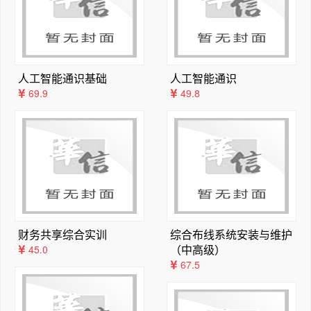
    本书由资深作者李波主持编写，参与编写的人员还有
11.1  创建墙体及门窗洞口	265

冯燕、荆月鹏、王利、汪琴、刘冰、牛姜、王洪令、李友、
11.2  客厅模型的创建	268

黄妍、徐作华、郝德全、李松林、雷芳等。

11.3  厨房模型的创建	280

    感谢您选择本书，希望我们的努力对您的工作和学习
11.4  书房模型的创建	287

人工智能通识基础
人工智能通识
有所帮助，也希望您把对本书的意见和建议告诉我们（邮
11.5  儿童房模型的创建	293

69.9
49.8
箱：448936063@QQ.com   QQ高级群: 15310023）。
11.6  卫生间模型的创建	302

书中的疏漏与不足之处，敬请专家和读者批评指正。

11.7  主卧室模型的创建	307

第12章  园林景观模型的创建	317

12.1  实例概述及效果预览	318

 2017年6月
12.2  导入SketchUp前的准备工作	318

12.3  导入CAD图纸并进行调整	321

12.4  在SketchUp中创建景观大概模型	322

12.5  园林景观细节刻画	328

财务共享综合实训
综合布线系统安装与维护
12.6  在SketchUp中输出图像	333

（中高级）
45.0
第13章  V-Ray模型的渲染	335

67.5
13.1  V-Ray for SketchUp的特征	336

13.2  V-Ray for SketchUp渲染器介绍	33