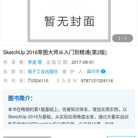
1
/
1
SketchUp 2016草图大师从入门到精通(第2版)
作 译 者：
李波 等
出 版 日 期：
2017-08-01
出 版 社：
电子工业出版社
维 护 人：
薛兴宇
书 代 号：
TU324110
Ｉ Ｓ Ｂ Ｎ：
9787121324116
图书简介：
本书在畅销的第1版基础上，完善知识体系，增加实用实例，以
SketchUp 2016为基础，从实际应用角度出发，通过大量实战训
练系统地介绍SketchUp的全面应用。全书共13章，包括
SketchUp的概述与基础，视图的控制与对象的显示，绘图工具