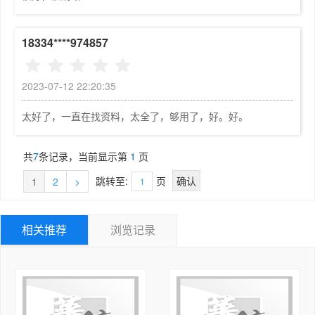
纸、创建别墅模型、输出图像及图片后期处理等。

7.6  贴图的技巧	197

    第11~13章，首先以一家居室内空间为例，详细讲解
第8章  场景与动画的应用	205

18334****974857
该室内各功能间模型的创建，包括创建室内墙体及门窗洞
8.1  场景及场景管理器	206

口、客厅模型的创建、厨房模型的创建、书房模型的创建、
8.2  动画	209

儿童房模型的创建、卫生间模型的创建、主卧室模型的创建
2023-07-12 22:20:35
8.3  图层动画	213

等；再讲解园林景观模型的创建，包括导入图纸、创建景观
8.4  阴影动画	216

太好了，一直在找资料，太全了，够用了，好。好。
模型、输出图像等；最后讲解V-Ray for SketchUp渲染
第9章  文件的导入与导出操作	219

器的发展及特征，对V-Ray渲染器安装及渲染工具进行讲
9.1  AutoCAD文件的导入与导出	220

述，并对一套室内客厅渲染案例进行分析，介绍渲染效果图
共
7
条记录，当前显示第
1
页
9.2  二维图像的导入与导出	223

的基本步骤。

9.3  三维模型的导入与导出	225

跳转至:
页
1
2
>
■读者对象

第10章  别墅建筑效果图的制作	228

    本书适合广大室内设计、建筑设计、城市规划设计、
10.1  实例概述及效果预览	229

景观设计的工作人员，以及相关专业的大中专院校学生学
相关推荐
10.2  导入SketchUp前的准备工作	229

浏览记录
习，也可供房地产开发策划人员、效果图与动画公司的从业
10.3  导入CAD图纸并进行调整	232

人员以及使用SketchUp进行设计的爱好者参考。另外，配
10.4  在SketchUp中创建别墅模型	235

有全书实例的素材和源文件，还包含书中主要实例的视频教
10.5  在SketchUp中输出图像	255

学文件和所需软件以及插件，配套资源可在华信教育资源网
10.6  在Photoshop中后期处理	259

下载（www.hxedu.com.cn），或与作者、编辑QQ联系。

第11章  室内各功能间模型的创建	264
