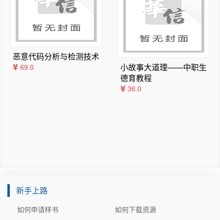
7

13.3  V-Ray for SketchUp材质面板	341

13.4  V-Ray for SketchUp灯光系统介绍	34
9

13.5  V-Ray for SketchUp渲染面板介绍	35
恶意代码分析与检测技术
3

小故事大道理——中职生
69.0
13.6  实践训练——客厅渲染实例	353
德育教程
36.0
新手上路
如何申请样书
如何下载资源