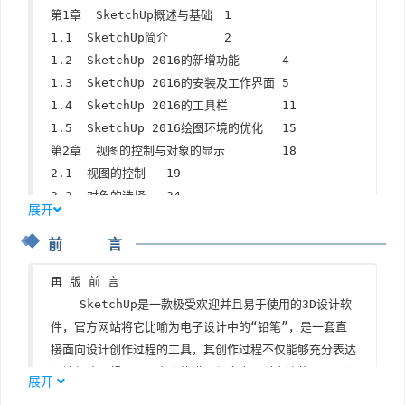
第1章  SketchUp概述与基础	1

1.1  SketchUp简介	2

1.2  SketchUp 2016的新增功能	4

1.3  SketchUp 2016的安装及工作界面	5

1.4  SketchUp 2016的工具栏	11

1.5  SketchUp 2016绘图环境的优化	15

第2章  视图的控制与对象的显示	18

2.1  视图的控制	19

2.2  对象的选择	24

展开
2.3  对象的显示	28

前 言
第3章  绘图工具的应用	41

3.1  直线工具	42

再 版 前 言

3.2  矩形工具	47

    SketchUp是一款极受欢迎并且易于使用的3D设计软
3.3  圆工具	53

件，官方网站将它比喻为电子设计中的“铅笔”，是一套直
3.4  圆弧工具	57

接面向设计创作过程的工具，其创作过程不仅能够充分表达
3.5  多边形工具	66

设计师的思想，而且完全能满足与客户即时交流的需要，设
3.6  手绘线工具	69

展开
计师可以直接在电脑上进行直观的构思，是三维建筑设计创
3.7  绘图坐标轴	72
