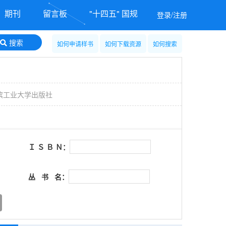
期刊
留言板
"十四五" 国规
登录/注册
搜索
如何申请样书
如何下载资源
如何搜索
滨工业大学出版社
Ｉ Ｓ Ｂ Ｎ：
丛 书 名：