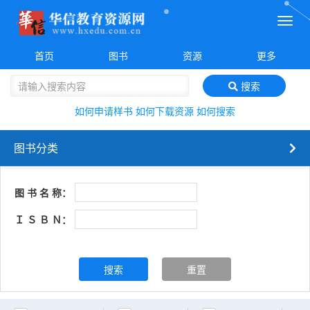
菜
单
首页
图书
资源
更多
搜索
如何申请样书
如何下载资源
如何搜索
图书分类
图 书 名 称：
Ｉ Ｓ Ｂ Ｎ：
搜索
重置