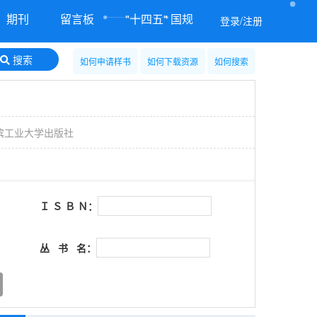
期刊
留言板
"十四五" 国规
登录/注册
搜索
如何申请样书
如何下载资源
如何搜索
滨工业大学出版社
Ｉ Ｓ Ｂ Ｎ：
丛 书 名：