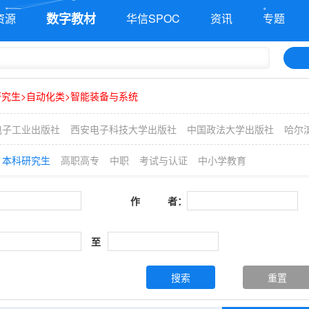
数字教材
资源
华信SPOC
资讯
专题
究生>自动化类>智能装备与系统
电子工业出版社
西安电子科技大学出版社
中国政法大学出版社
哈尔
本科研究生
高职高专
中职
考试与认证
中小学教育
作 者：
至
搜索
重置