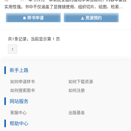
实用性强。书中不仅涵盖了显微镜使用、组织切片、绘图、检索表
编制等基础实验技能，还结合了植物形态解剖学和分类学实验，帮
样书申请
资源预约
助读者深入理解植物的形态结构与分类特征。此外，书中引入了江
西省地理标志农产品的介绍，以及常见维管植物的生境和微观结构
图，从产品特征、生境分布、微观结构等角度，探讨地方植物的生
共
1
条记录，当前显示第
1
页
存现状及在地方经济中的重要作用。这些内容不仅为植物学教学提
供了有力支持，也为地方特色植物资源的研究与利用提供了参考，
1
具有重要的学术意义和实践价值。
新手上路
如何申请样书
如何下载资源
如何搜索图书
如何注册
网站服务
客服中心
出版基金
帮助中心