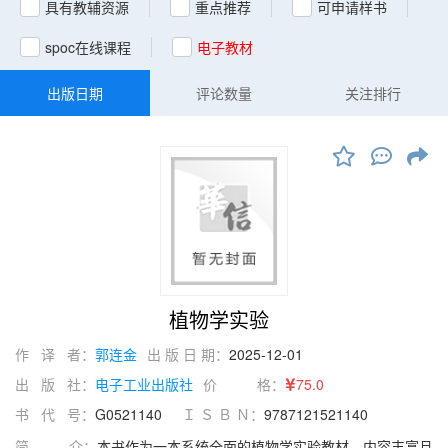
具有教辅资源
重点推荐
可申请样书
spoc在线课程
电子教材
出版日期
评论数量
关注排行
植物学实验
作 译 者：
郭连金
出 版 日 期：
2025-12-01
出 版 社：
电子工业出版社
价 格：
75.0
书 代 号：
G0521140
Ｉ Ｓ Ｂ Ｎ：
9787121521140
简 介：
本书作为一本系统全面的植物学实验教材，内容丰富且