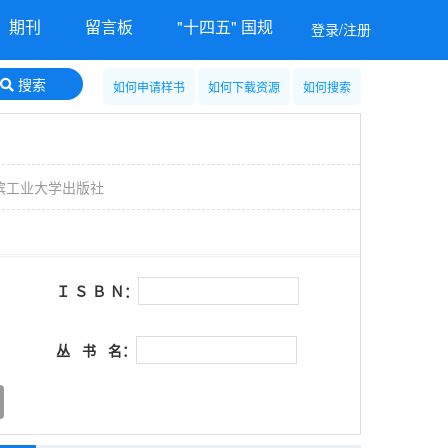
期刊
留言板
"十四五" 国规
登录/注册
搜索
如何申请样书
如何下载资源
如何搜索
滨工业大学出版社
Ｉ Ｓ Ｂ Ｎ：
丛 书 名：