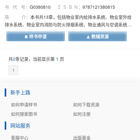
书 代 号：
G0380810
Ｉ Ｓ Ｂ Ｎ：
9787121380815
简 介：
本书共13章，包括物业室内给排水系统、物业室外给
排水系统、物业室内消防与防火排烟系统、物业通风与空调系统、
物业供暖系统、物业室内热水与燃气供应系统、物业供配电系统、
样书申请
教辅资源
物业电气照明系统、物业电梯与自动扶梯系统、物业弱电系统、物
业智能化系统、物业防雷与接地系统、物业设施设备承接查验。全
书系统地介绍了物业各类设施设备的相关内容并兼顾工程监理、物
共
2
条记录，当前显示第
1
页
业管理等专业的需要，在每个章节内专门编写了物业设施设备系统
的运行管理与维护等方面的内容。本书加入了大量的识读图例和施
1
工图。读者可以通过识读图例和施工图提高物业施工与管理的能
力。本书可作为高等院校物业管理、土木工程、工程管理等专业的
新手上路
教材，也可作为监理工程专业和物业管理相关专业的学生、物业项
目工程人员、建设单位工程管理人员和施工技术人员的参考用书。
如何申请样书
如何下载资源
本书配有电子课件，免费提供给选用本书的授课教师，如有需要，
如何搜索图书
如何注册
请向出版社索取。
网站服务
客服中心
出版基金