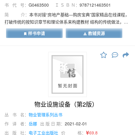
书 代 号：
G0463500
Ｉ Ｓ Ｂ Ｎ：
9787121463501
简 介：
本书对接“房地产基础—购房宝典”国家精品在线课程，
打破传统的按知识章节和理论体系来构建教材 结构的传统做法，创
新实用地以工作任务为主线来搭建五个购房情境：教你选对地段、
样书申请
教辅资源
教你选对小区、教你选 对产品、教你做好交易、教你买房有保障，
再由任务步骤导入对应的知识点，即按照“先实操、后知识”的结 构
对教材体系进行创新。同时，本书也融入了思政元素，以实现价值
引流、知识传授、技能培养。 本书可以根据不同类型的读者自由组
合学习内容，真正实现了专业基础教材的活页化，如将每个情境的
任 务分析和任务实施进行组合，则构成了一本精简的、实用性很强
的购房教程，可供初次置业者学习。相关知识 和学生活动实训，可
供市场营销专业房地产方向的学生学习。全书内容可供房地产经营
与管理相关专业的学生 和房地产从业人员进行专业学习。
物业设施设备（第2版）
丛 书 名：
物业管理系列丛书
作 译 者：
岳娜
出 版 日 期：
2021-02-01
出 版 社：
电子工业出版社
价 格：
69.8