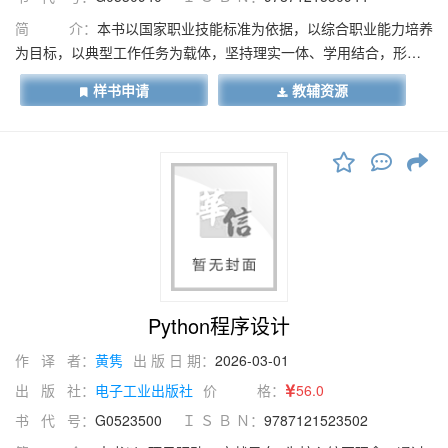
简 介：
本书以国家职业技能标准为依据，以综合职业能力培养
为目标，以典型工作任务为载体，坚持理实一体、学用结合，形成
四大鲜明特色：一是项目引领，任务驱动，实战强技。本书以企业
样书申请
教辅资源
真实数据分析项目为载体，紧扣数据分析师岗位工作任务，构建任
务驱动式学习体系，助力学生在实战演练中夯实理论基础、强化专
业技能。二是岗课赛证，研训融合，精准育人。本书对标人工智能
数据处理职业技能等级标准，融入人工智能职业技能大赛赛项要
求，全面实施课程项目化改造，任务设计精准对接赛证需求，着力
培养学生数据处理与分析能力。三是思政贯穿，素养同步，学思践
悟。本书立足数据分析师职业素养，构建课程思政案例库，将价值
引领融入教材，引导学生在学思践悟中提升职业品格，实现思政育
人目标。四是资源丰富，多元赋能，突破重难点。本书配套精品在
线微课、思政案例库、项目源码、教学 PPT、海量习题等立体化资
Python程序设计
源，支持学生自主学习、在线测评，高效掌握岗位核心技能。本书
作 译 者：
黄隽
出 版 日 期：
2026-03-01
适用于高等院校、职业院校计算机类、大数据类、人工智能类及相
关交叉专业的教学，也可作为企业技术人员、数据爱好者的自学参
出 版 社：
电子工业出版社
价 格：
56.0
考书。
书 代 号：
G0523500
Ｉ Ｓ Ｂ Ｎ：
9787121523502