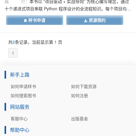
简 介：
本书以 “项目驱动 + 实战导向” 为核心编写理念，通过
十个递进式项目串联 Python 程序设计的全流程知识。每个项目均设
有?“项目情景、知识目标、技能目标、素养目标”，并配套具体任务
样书申请
资源预约
实施步骤、完整代码示例、知识点讲解及实践练习。全书既注重理
论知识的系统性与严谨性，又强调实践操作的实用性与可操作性，
旨在帮助读者在掌握编程技能的同时，培养规范的编码习惯、严谨
共
2
条记录，当前显示第
1
页
的逻辑思维与解决实际问题的能力。本书适用于职业院校、高等院
校相关专业的 Python 编程教学，也可作为广大编程爱好者的自学用
1
书。
新手上路
如何申请样书
如何下载资源
如何搜索图书
如何注册
网站服务
客服中心
出版基金
帮助中心