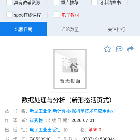
具有教辅资源
重点推荐
可申请样书
spoc在线课程
电子教材
出版日期
评论数量
关注排行
数据处理与分析（新形态活页式）
丛 书 名：
新型工业化·新计算·数据科学技术与应用系列
作 译 者：
崔秀艳
出 版 日 期：
2026-07-01
出 版 社：
电子工业出版社
价 格：
55.0
书 代 号：
G0530940
Ｉ Ｓ Ｂ Ｎ：
9787121530944