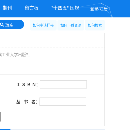
期刊
留言板
"十四五" 国规
登录/注册
搜索
如何申请样书
如何下载资源
如何搜索
滨工业大学出版社
Ｉ Ｓ Ｂ Ｎ：
丛 书 名：