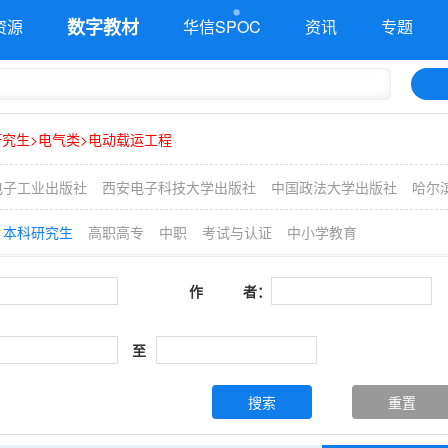
数字教材
资源
华信SPOC
资讯
专题
究生>电气类>电动载运工程
电子工业出版社
西安电子科技大学出版社
中国政法大学出版社
哈尔
本科研究生
高职高专
中职
考试与认证
中小学教育
作 者：
至
搜索
重置