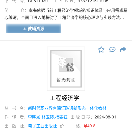
书 代 号：
G0511030
Ｉ Ｓ Ｂ Ｎ：
9787121511035
简 介：
本书依据当前工程经济学领域的知识体系与应用需求精
心编写，全面且深入地探讨了工程经济学的核心理论与实践方法。
内容涵盖工程经济学概论，现金流量与资金时间价值，工程经济评
教辅资源
价，工程项目投资、成本、收入、税金与利润，工程财务分析，经
济评价案例，风险与不确定性分析，设备更新分析，以及价值工程
等多个重要领域。本书采用模块化设计，结合实际案例分析，引入
最新的行业实践与数字化学习资源，旨在为学习者提供精准、高
效、实用的专业知识学习指南。同时，本书融入了党的二十大报告
精神与思政元素，以更好地培养学习者的政治素养和社会责任
感。
工程经济学
丛 书 名：
新时代职业教育课证融通新形态一体化教材
作 译 者：
李晓龙,林玉婷,杨雯钰
出 版 日 期：
2024-08-01
出 版 社：
电子工业出版社
价 格：
49.8