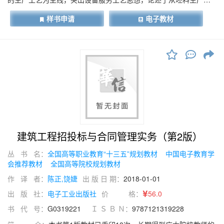
成品检验包装的工艺过程及控制技术综合应用。全书由8章组成，主
样书申请
电子教材
要内容有：铝生产基础知识、箔材生产工艺及设备、合卷的质量控
制、分卷机工作原理及应用、结晶退火机理、产品检验、AGC、
AFC在铝箔生产中的应用。本书根据工程实际，囊括了轧制与生产
的先进技术，把综合控制与铝箔生产结合到极致，不仅实用，而且
从中使我们可以领略到科学技术的飞速发展及其综合应用。
建筑工程招投标与合同管理实务（第2版）
丛 书 名：
全国高等职业教育“十三五”规划教材
中国电子教育学
会推荐教材
全国高等院校规划教材
作 译 者：
陈正,饶婕
出 版 日 期：
2018-01-01
出 版 社：
电子工业出版社
价 格：
56.0
书 代 号：
G0319221
Ｉ Ｓ Ｂ Ｎ：
9787121319228