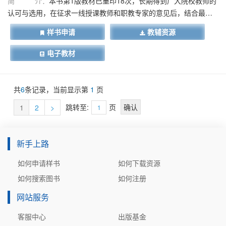
简 介：
本书第1版教材已重印18次，长期得到广大院校教师的
认可与选用，在征求一线授课教师和职教专家的意见后，结合最新
的建设工程法律、法规进行修订编写。本书结合大量的建设工程管
样书申请
教辅资源
理案例，主要介绍工程招投标与合同管理内容，共分13章，包括两
大部分：招投标管理、合同管理。本书通过实际工程案例，介绍招
电子教材
投标管理及合同管理的原理，并对涉及的问题进行清晰说明。在各
章开始设有一个典型案例引入，全书各章节阐述重要原理时都附有
针对性的说明案例，各章最后一节设有综合案例分析，使读者易学
共
6
条记录，当前显示第
1
页
会用。 本书为高等职业本专科院校相应课程的教材，也可作为开放
跳转至:
页
1
2
>
大学、成人教育、自学考试、中职学校的教材，尤其是建造师、监
理工程师的考前辅导教材。 本书提供免费的电子教学课件，详见前
言。
新手上路
如何申请样书
如何下载资源
如何搜索图书
如何注册
网站服务
客服中心
出版基金