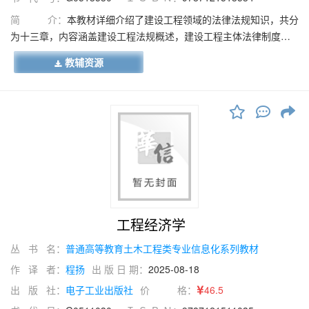
简 介：
本教材详细介绍了建设工程领域的法律法规知识，共分
为十三章，内容涵盖建设工程法规概述，建设工程主体法律制度，
建设工程代理法律制度，建设工程物权法律制度，建设工程债权法
教辅资源
律制度，建设工程担保法律制度，建设工程合同法律制度，建设工
程许可法律制度，建筑工程发承包与招投标法律制度，建设工程勘
察、设计、监理法律制度，建设工程安全生产法律制度，建设工程
质量法律制度，以及建设工程纠纷解决法律制度。本教材结合行业
实际，强调理论与实际操作的结合，通过案例分析和实际解决思路
的讲解，帮助学生深入理解和应用知识。每章设有明确的学习要
求，且配有单选题、多选题等多样化练习，旨在巩固学生的知识掌
握并提升学生解决问题的能力。本教材不仅适用于高等职业院校建
筑工程专业学生的学习，还是备考注册一、二级建造师执业资格考
试的重要参考书。通过系统学习和练习，学生将全面掌握建设工程
工程经济学
法规，为未来的职业生涯奠定坚实的法律基础。
丛 书 名：
普通高等教育土木工程类专业信息化系列教材
作 译 者：
程扬
出 版 日 期：
2025-08-18
出 版 社：
电子工业出版社
价 格：
46.5