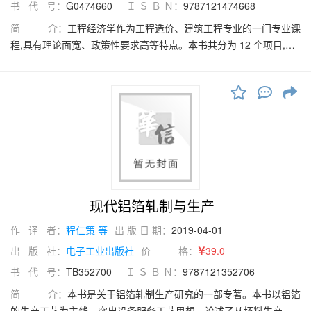
书 代 号：
G0474660
Ｉ Ｓ Ｂ Ｎ：
9787121474668
简 介：
工程经济学作为工程造价、建筑工程专业的一门专业课
程,具有理论面宽、政策性要求高等特点。本书共分为 12 个项目,具
体内容包括工程经济学概述、工程经济分析简介、现金流量与资金
的时间价值、工程经济评价基本指标、方案的经济比较与选择、设
备更新分析、工程项目风险与不确定性分析、价值工程原理、工程
项目财务评价、工程项目经济分析、工程项目可行性研究、建设项
目后评价。为加强读者学以致用的能力,本书配备了大量例题、案例
分析、项目小结和思考与练习,帮助读者梳理本书中的重点和难点,便
于读者课后及时进行巩固所学知识。为便于读者向国际惯例靠拢,本
书对专有名词和基本概念增加了国际通用英文表示及缩写。还以二
维码方式提供了拓展学习及教学资料,使本书具有"老师好教,读者好
现代铝箔轧制与生产
学”的实用性特点。本书还增加了人文素养、学习目标、思维导图(本
章知识结构图),以及案例导入和案例分析等思政内容。
作 译 者：
程仁策 等
出 版 日 期：
2019-04-01
出 版 社：
电子工业出版社
价 格：
39.0
书 代 号：
TB352700
Ｉ Ｓ Ｂ Ｎ：
9787121352706
简 介：
本书是关于铝箔轧制生产研究的一部专著。本书以铝箔
的生产工艺为主线，突出设备服务工艺思想，论述了从坯料生产到