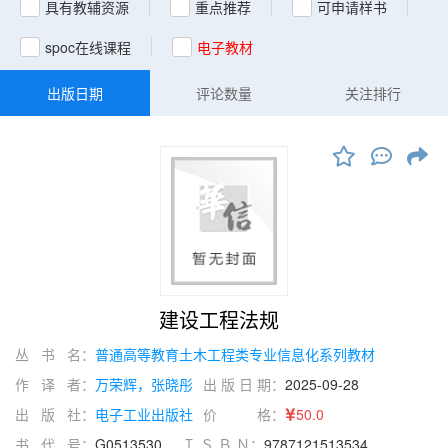
具有教辅资源
重点推荐
可申请样书
spoc在线课程
电子教材
出版日期
评论数量
关注排行
建设工程法规
丛 书 名：
普通高等教育土木工程类专业信息化系列教材
作 译 者：
万荣辉，张晓彤
出 版 日 期：
2025-09-28
出 版 社：
电子工业出版社
价 格：
50.0
书 代 号：
G0513530
Ｉ Ｓ Ｂ Ｎ：
9787121513534