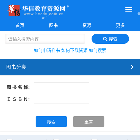
菜
单
首页
图书
资源
更多
搜索
如何申请样书
如何下载资源
如何搜索
图书分类
图 书 名 称：
Ｉ Ｓ Ｂ Ｎ：
搜索
重置