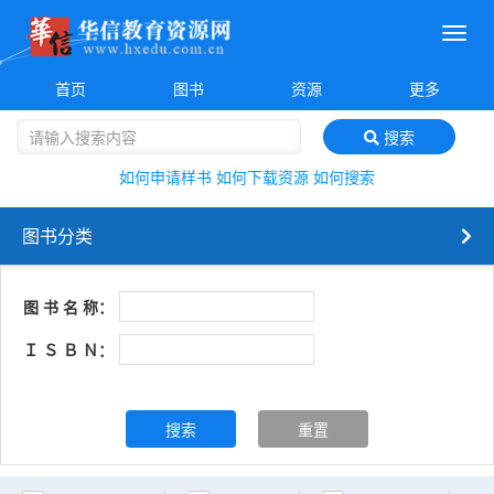
菜
单
首页
图书
资源
更多
搜索
如何申请样书
如何下载资源
如何搜索
图书分类
图 书 名 称：
Ｉ Ｓ Ｂ Ｎ：
搜索
重置