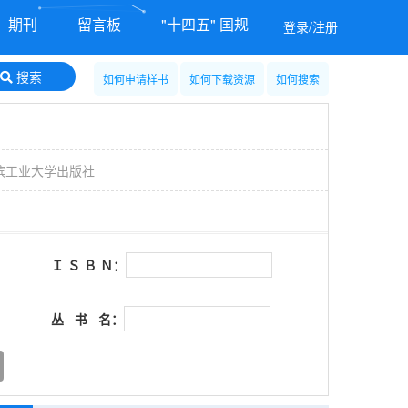
期刊
留言板
"十四五" 国规
登录/注册
搜索
如何申请样书
如何下载资源
如何搜索
滨工业大学出版社
Ｉ Ｓ Ｂ Ｎ：
丛 书 名：