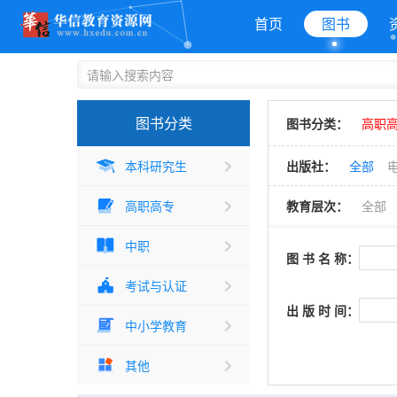
首页
图书
图书分类
图书分类：
高职高
本科研究生
出版社：
全部
高职高专
教育层次：
全部
中职
图 书 名 称：
考试与认证
出 版 时 间：
中小学教育
其他