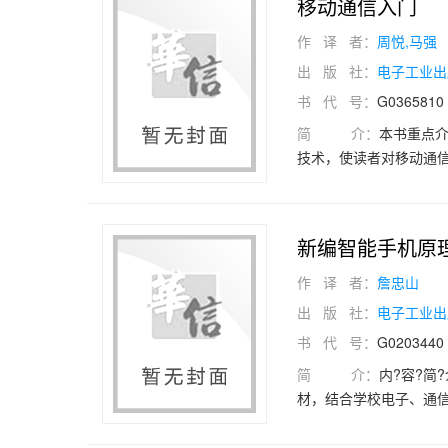
移动通信入门
作 译 者：
周悦,马强
出 版 社：
电子工业出
书 代 号：
G0365810
简 介：
本书重点介
技术，使读者对移动通
特点、分类、工作方式、
LTE等移动通信系统进
教材或教辅用书，也可
新编智能手机原
可作为想了解移动通信
作 译 者：
詹忠山
出 版 社：
电子工业出
书 代 号：
G0203440
简 介：
内?容?简
材，结合学校电子、通信
新技术，新型贴片元器件检
Windows?Mobi