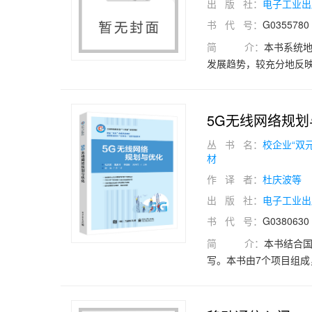
出 版 社：
电子工业出
书 代 号：
G0355780
简 介：
本书系统
发展趋势，较充分地反映
调制技术、移动信道中
（GPRS）技术、CDM
2000和TDSCD
5G无线网络规划
缩略语，每章均附有小
丛 书 名：
校企业“双
材
作 译 者：
杜庆波等
出 版 社：
电子工业出
书 代 号：
G0380630
简 介：
本书结合国
写。本书由7个项目组成
5G基本原理认知、5G
线网络优化。 本书配有