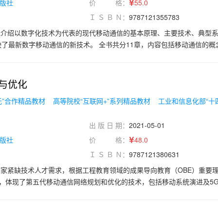
版社
价 格：
55.0
Ｉ Ｓ Ｂ Ｎ：
9787121355783
地介绍以数字化技术为代表的现代移动通信的基本原理、主要技术、典型
了最新数字移动通信的新技术。 全书共分11章，内容包括移动通信的概
的电波传输及干扰、组网技术、GSM数字蜂窝系统及设备、通用分组无线
A系统及设备、CDMA 2000 1X系统及设备、第三代移动通信系统（WCDM
MA）及结构和解决方案、移动数据终端单元（DTU）原理与应用。附录中包含
与优化
结和习题。
元”合作精品教材
高等院校“互联网+”系列精品教材
工业和信息化部“十
出 版 日 期：
2021-05-01
版社
价 格：
48.0
Ｉ Ｓ Ｂ Ｎ：
9787121380631
家紧缺技术人才需求，根据工程教育领域的成果导向教育（OBE）重要
，体现了第五代移动通信网络规划和优化的技术，包括移动系统演进及5
无线网络规划、5G无线网络信息采集、5G无线网络测试、5G无线网络信息
免费的电子教学课件、微课视频等，详见前言。