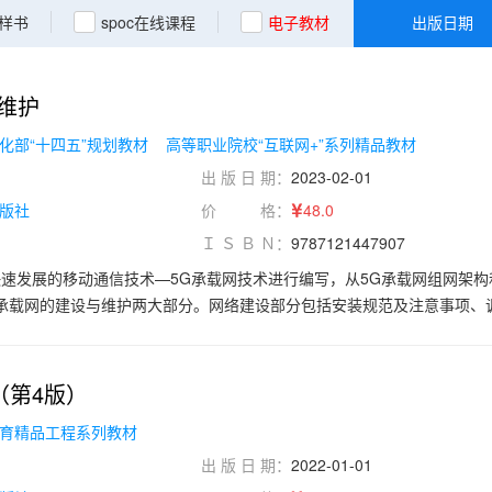
样书
spoc在线课程
电子教材
出版日期
维护
化部“十四五”规划教材
高等职业院校“互联网+”系列精品教材
出 版 日 期：
2023-02-01
版社
价 格：
48.0
Ｉ Ｓ Ｂ Ｎ：
9787121447907
速发展的移动通信技术—5G承载网技术进行编写，从5G承载网组网架构
G承载网的建设与维护两大部分。网络建设部分包括安装规范及注意事项、
方法；网络维护部分分为日常维护、定期维护及故障处理3个部分，主要
巧。本书内容全面翔实，对系统地掌握5G承载网技术具有较强的指导作用
有较高的实用价值。 本书为高等职业院校5G承载网建设与维护课程的教
（第4版）
、自学考试、中职学校、培训班的教材，以及5G网络运维工程技术人员的
育精品工程系列教材
学课件、微课视频等，详见前言。
出 版 日 期：
2022-01-01