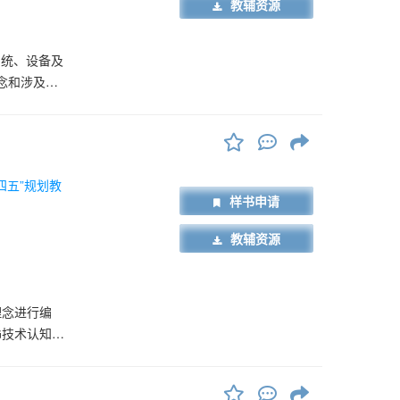
教辅资源
系统、设备及
念和涉及的
业务
A、CDMA
移动通信技术
四五”规划教
样书申请
教辅资源
理念进行编
G技术认知、
管理和5G无