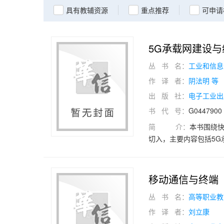
具有教辅资源
重点推荐
可申请
5G承载网建设与
丛 书 名：
工业和信息
作 译 者：
阴法明 等
出 版 社：
电子工业出
书 代 号：
G0447900
简 介：
本书围绕快
切入，主要内容包括5
面向5G需求的业务配置
的方法及故障处理的技
设和运行维护等工作也具
移动通信与终端
为开放大学、成人教育
丛 书 名：
高等职业教
本书配有免费的电子教
作 译 者：
刘立康