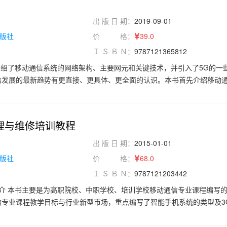
出 版 日 期：
2019-09-01
版社
价 格：
39.0
Ｉ Ｓ Ｂ Ｎ：
9787121365812
绍了移动通信系统的网络架构、主要网元和关键技术，并引入了5G的一
信发展的最新趋势有更直接、更具体、更全面的认识。本书首先介绍移动
多址技术及组网技术，让读者对移动通信系统有基本的了解，然后对GSM
行了详细介绍，并对其性能进行了对比分析。本书既可作为高职高专院校
作为制造商、运营商、设计院等从事移动通信网络研发、维护和设计人员
理与维修培训教程
的人们的科普读本。
出 版 日 期：
2015-01-01
版社
价 格：
68.0
Ｉ Ｓ Ｂ Ｎ：
9787121203442
?介 本书主要是为高职院校、中职学校、培训学校移动通信专业课程编写
专业课程教学目标与行业新型市场，重点编写了智能手机系统的类型及3
测技术，诺基亚2730c与iPhone?4智能手机电路原理分析，以及苹果
le等智能手机软件系统的安装、整机故障分析与故障排除技巧。 本书以“实操为主