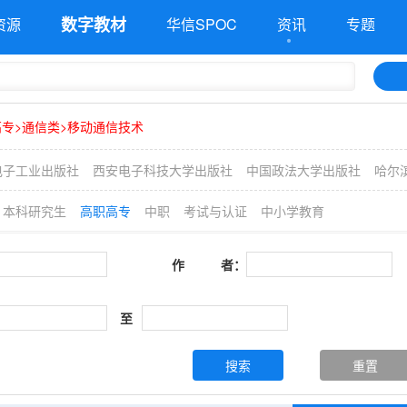
数字教材
资源
华信SPOC
资讯
专题
专>通信类>移动通信技术
电子工业出版社
西安电子科技大学出版社
中国政法大学出版社
哈尔
本科研究生
高职高专
中职
考试与认证
中小学教育
作 者：
至
搜索
重置