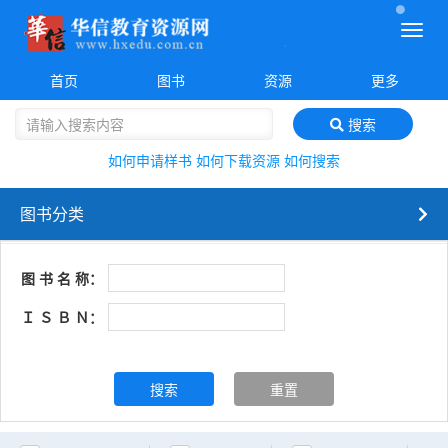
菜
单
首页
图书
资源
更多
搜索
如何申请样书
如何下载资源
如何搜索
图书分类
图 书 名 称：
Ｉ Ｓ Ｂ Ｎ：
搜索
重置