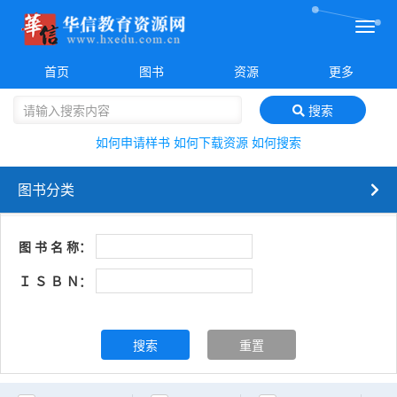
菜
单
首页
图书
资源
更多
搜索
如何申请样书
如何下载资源
如何搜索
图书分类
图 书 名 称：
Ｉ Ｓ Ｂ Ｎ：
搜索
重置