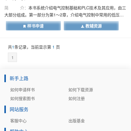
简 介：
本书系统介绍电气控制基础和PLC技术及其应用，由三
大部分组成。第一部分为第1～2章，介绍电气控制中常用的低压电
器、典型控制线路、典型电气控制系统分析和设计方法。第二部分
样书申请
教辅资源
为第3～7章，介绍可编程控制器基础、以S7-200 SMART PLC为重
点介绍西门子S7系列PLC的结构原理、指令系统及其应用、控制系
统程序分析和设计方法。第三部分即第8章，主要针对PLC的通信问
共
1
条记录，当前显示第
1
页
题，介绍S7-200 SMART PLC的各种通信应用，如自由口通信、
Modbus RTU通信、与变频器的USS协议通信、PLC之间的以太网通
1
信、开放式用户通信、PROFINET通信、Modbus TCP通信等。本
书可作为高等院校自动化、电气技术及相近专业的“现代电气控制”或
新手上路
类似课程的教材，也可作为电子电气、自动化等方面工程技术人员
的参考书。
如何申请样书
如何下载资源
如何搜索图书
如何注册
网站服务
客服中心
出版基金