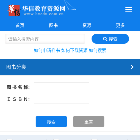
菜
单
首页
图书
资源
更多
搜索
如何申请样书
如何下载资源
如何搜索
图书分类
图 书 名 称：
Ｉ Ｓ Ｂ Ｎ：
搜索
重置