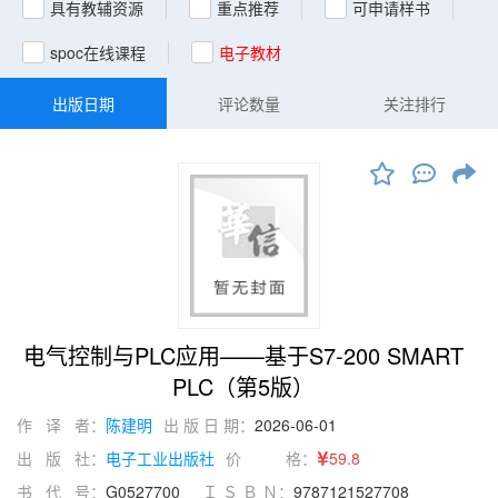
具有教辅资源
重点推荐
可申请样书
spoc在线课程
电子教材
出版日期
评论数量
关注排行
电气控制与PLC应用——基于S7-200 SMART
PLC（第5版）
作 译 者：
陈建明
出 版 日 期：
2026-06-01
出 版 社：
电子工业出版社
价 格：
59.8
书 代 号：
G0527700
Ｉ Ｓ Ｂ Ｎ：
9787121527708