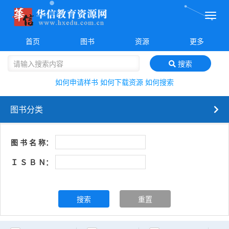
菜
单
首页
图书
资源
更多
搜索
如何申请样书
如何下载资源
如何搜索
图书分类
图 书 名 称：
Ｉ Ｓ Ｂ Ｎ：
搜索
重置