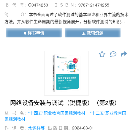
书 代 号：
G0474250
Ｉ Ｓ Ｂ Ｎ：
9787121474255
简 介：
本书全面阐述了软件测试的基本理论和业界主流的技术
方法，并从软件生命周期的最新视角展开，分析软件测试的知识、
技术及应用的策略、过程及方法。全书共10 章：软件测试概述、软
样书申请
教辅资源
件生命周期的测试、软件静态测试技术、软件动态测试技术、软件
自动化测试、软件项目的组件测试、软件系统功能测试、软件系统
性能测试、软件系统安全性测试、软件测试管理，基本涵盖了目前
软件测试的知识体系、技术体系和应用体系。本书使读者能系统
地、较快地掌握软件测试的系统知识，获得解决实际测试问题的思
路和基本的工程实践方法。本书是中国大学资源共享课“软件测试”的
配套教材、高等学校国家精品课程教材。本书配有相关的视频资
源，读者可以登录华信教育资源网（www.hxedu.com.cn），搜索本
书后按照提示信息浏览视频资源。本书可作为高等院校、高等职业
院校的软件工程、软件技术、软件测试及相关信息技术类专业教
网络设备安装与调试（锐捷版）（第2版）
材，也可作为国际软件测试工程师认证（ISTQB）的参考资料。
丛 书 名：
“十四五”职业教育国家规划教材
“十二五”职业教育国
家规划教材
作 译 者：
佘运祥等
出 版 日 期：
2024-03-01