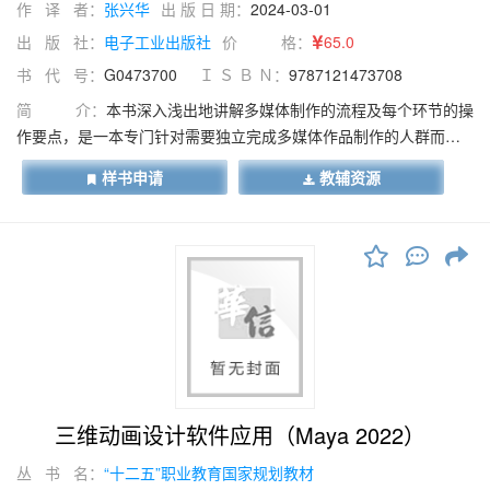
作 译 者：
张兴华
出 版 日 期：
2024-03-01
出 版 社：
电子工业出版社
价 格：
65.0
书 代 号：
G0473700
Ｉ Ｓ Ｂ Ｎ：
9787121473708
简 介：
本书深入浅出地讲解多媒体制作的流程及每个环节的操
作要点，是一本专门针对需要独立完成多媒体作品制作的人群而编
写的，完全根据"如何独立完成多媒体作品的制作”展开。用不同的章
样书申请
教辅资源
节分别完成静态图像的采集与加工、音频的采集与加工、视频的采
集与加工、动态图像（动画）的制作和各种媒体的集成。全书主要
涉及Adobe公司的5种软件，分别是Photoshop、Audition、
Premiere、Animate、Authorware，在不同的章节分别由浅入深、
循序渐进地进行应用讲解，重点突出，易学易用。
三维动画设计软件应用（Maya 2022）
丛 书 名：
“十二五”职业教育国家规划教材