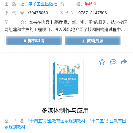
出 版 社：
电子工业出版社
价 格：
45.0
书 代 号：
G0475060
Ｉ Ｓ Ｂ Ｎ：
9787121475061
简 介：
本书在内容上遵循“宽、新、浅、用”的原则，结合校园
网组建和维护的工程项目，深入浅出地介绍了校园网构建过程中所
涉及的交换机、路由器、防火墙、无线 AP 和无线交换机等设备的配
样书申请
教辅资源
置知识，以及在使用这些设备组网过程中需要掌握的组网技术。本
书主要涉及交换机的工作原理、VLAN、STP/RSTP、路由器的工作
原理、路由基础、RIP、OSPF、PPP、ACL 和交换机端口安全、
NAT、WLAN 等相关技术。本书在体例上是以校园网搭建项目为背
景，基于任务驱动，按照“工学一体化”模式开发而成的教材。书中所
涉及的综合实训案例，均配有操作视频、实验源文件和测评文件等
立体化教学资源，全过程、全方位辅导读者，帮助读者轻松学习和
掌握知识点。本书既可作为职业院校计算机网络专业相关课程教
材，也可作为从事计算机网络工作技术人员的参考用书。
多媒体制作与应用
丛 书 名：
“十四五”职业教育国家规划教材
“十二五”职业教育国
家规划教材