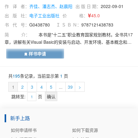
作 译 者：
齐佳、潘志杰、赵晨阳
出 版 日 期：
2022-09-01
出 版 社：
电子工业出版社
价 格：
45.0
书 代 号：
G0438780
Ｉ Ｓ Ｂ Ｎ：
9787121438783
简 介：
本书是"十二五”职业教育国家规划教材。全书共17
章，讲解有关Visual Basic的安装与启动、开发环境、基本概念和程
序设计步骤及Visual Basic程序开发语言的数据、运算、语法和控制
样书申请
结构、控件的用法及窗体、工具条、对话框和菜单的设计、文件操
作、打印方法、数据库编程等相关知识，并在最后一章给出一个综
合应用程序实例。 本书还配有《Visual Basic语言程序设计上机指导
共
195
条记录，当前显示第
1
页
与练习（第5版）》，可与本书结合使用。 本书配有电子教学参考资
料包，包括教学指南，电子教案，详见前言。 全书内容简明易懂、
1
2
3
4
5
...
39
>
注重实用性，除可供职业学校计算机专业选做教材外，还可以作为
跳转至:
页
Visual Basic入门的自学教材。
新手上路
如何申请样书
如何下载资源