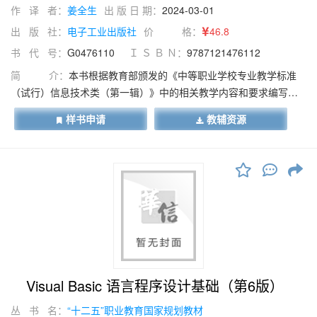
作 译 者：
姜全生
出 版 日 期：
2024-03-01
出 版 社：
电子工业出版社
价 格：
46.8
书 代 号：
G0476110
Ｉ Ｓ Ｂ Ｎ：
9787121476112
简 介：
本书根据教育部颁发的《中等职业学校专业教学标准
（试行）信息技术类（第一辑）》中的相关教学内容和要求编写。
本书的编写从满足经济发展对高素质劳动者和技能型人才的需求出
样书申请
教辅资源
发，在课程结构、教学内容、教学方法等方面进行了新的探索与改
革创新，以利于学生更好地掌握本课程的内容，利于学生理论知识
的掌握和实际操作技能的提高。本书以岗位工作过程来确定学习任
务和目标，综合提升学生的专业能力、过程能力和职位差异能力，
以具体的工作任务引领教学内容。本书共10章，通过30多个实用而
经典的范例，循序渐进地介绍Maya的基本功能，以及动画的制作方
法与技巧。
Visual Basic 语言程序设计基础（第6版）
丛 书 名：
“十二五”职业教育国家规划教材